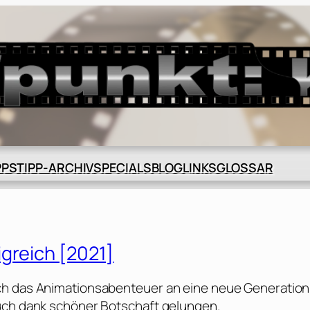
BLOG
GLOSSAR
PPS
TIPP-ARCHIV
SPECIALS
LINKS
greich [2021]
ch das Animationsabenteuer an eine neue Generation
auch dank schöner Botschaft gelungen.