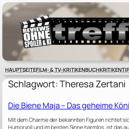
Zum
Inhalt
springen
HAUPTSEITE
FILM- & TV-KRITIKEN
BUCHKRITIKEN
TI
Schlagwort:
Theresa Zertani
Die Biene Maja – Das geheime Köni
Mit dem Charme der bekannten Figuren richtet si
Humorvoll und im besten Sinne harmlos, ist das 