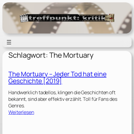
Zum
Inhalt
springen
Schlagwort:
The Mortuary
The Mortuary – Jeder Tod hat eine
Geschichte [2019]
Handwerklich tadellos, klingen die Geschichten oft
bekannt, sind aber effektiv erzählt. Toll für Fans des
Genres.
:
Weiterlesen
T
h
e