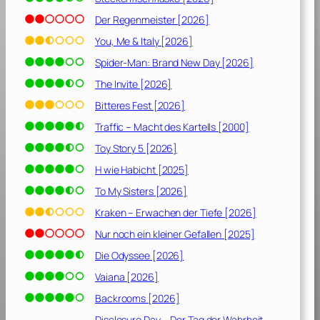
t
e
Der Regenmeister [2026]
i
You, Me & Italy [2026]
n
Spider-Man: Brand New Day [2026]
e
G
The Invite [2026]
e
Bitteres Fest [2026]
s
Traffic – Macht des Kartells [2000]
c
h
Toy Story 5 [2026]
i
H wie Habicht [2025]
c
To My Sisters [2026]
h
t
Kraken – Erwachen der Tiefe [2026]
e
Nur noch ein kleiner Gefallen [2025]
[
2
Die Odyssee [2026]
0
Vaiana [2026]
1
Backrooms [2026]
9
]
Disclosure Day – Der Tag der Wahrheit