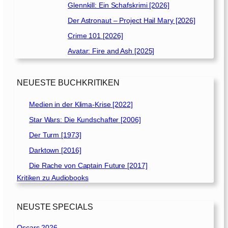
Glennkill: Ein Schafskrimi [2026]
2
0
Der Astronaut – Project Hail Mary [2026]
2
Crime 101 [2026]
2
Avatar: Fire and Ash [2025]
]
NEUESTE BUCHKRITIKEN
Medien in der Klima-Krise [2022]
Star Wars: Die Kundschafter [2006]
Der Turm [1973]
Darktown [2016]
Die Rache von Captain Future [2017]
Kritiken zu Audiobooks
NEUSTE SPECIALS
Oscars 2026