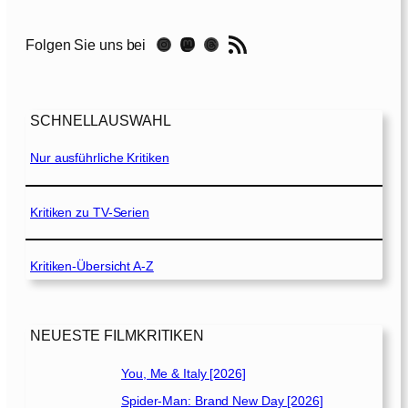
L
o
RSS-Feed
Instagram
Mastodon
Threads
Folgen Sie uns bei
s
t
C
i
SCHNELLAUSWAHL
t
y
Nur ausführliche Kritiken
–
D
Kritiken zu TV-Serien
a
s
Kritiken-Übersicht A-Z
G
e
h
e
NEUESTE FILMKRITIKEN
i
m
You, Me & Italy [2026]
n
Spider-Man: Brand New Day [2026]