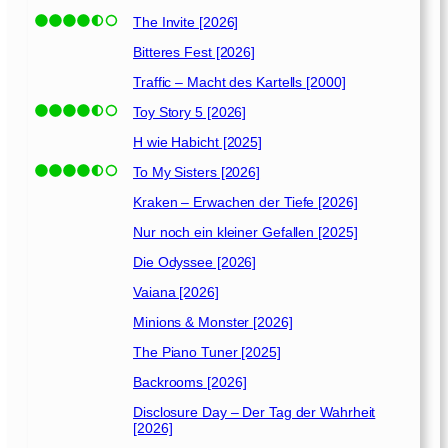
i
s
The Invite [2026]
d
Bitteres Fest [2026]
e
Traffic – Macht des Kartells [2000]
r
v
Toy Story 5 [2026]
e
H wie Habicht [2025]
r
To My Sisters [2026]
l
o
Kraken – Erwachen der Tiefe [2026]
r
Nur noch ein kleiner Gefallen [2025]
e
Die Odyssee [2026]
n
e
Vaiana [2026]
n
Minions & Monster [2026]
S
t
The Piano Tuner [2025]
a
Backrooms [2026]
d
Disclosure Day – Der Tag der Wahrheit
t
[2026]
[