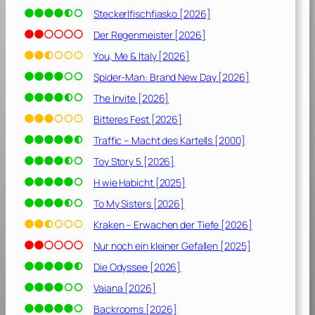
m
Steckerlfischfiasko [2026]
e
K
Der Regenmeister [2026]
ö
You, Me & Italy [2026]
n
Spider-Man: Brand New Day [2026]
i
g
The Invite [2026]
r
Bitteres Fest [2026]
e
Traffic – Macht des Kartells [2000]
i
c
Toy Story 5 [2026]
h
H wie Habicht [2025]
[
To My Sisters [2026]
2
0
Kraken – Erwachen der Tiefe [2026]
2
Nur noch ein kleiner Gefallen [2025]
1
]
Die Odyssee [2026]
Vaiana [2026]
Backrooms [2026]