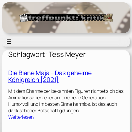
Zum
Inhalt
springen
Schlagwort:
Tess Meyer
Die Biene Maja – Das geheime
Königreich [2021]
Mit dem Charme der bekannten Figuren richtet sich das
Animationsabenteuer an eine neue Generation.
Humorvoll und im besten Sinne harmlos, ist das auch
dank schöner Botschaft gelungen.
:
Weiterlesen
D
i