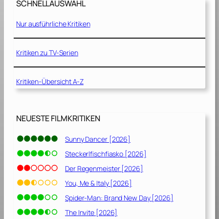
e
SCHNELLAUSWAHL
[
v
2
e
Nur ausführliche Kritiken
0
r
0
[
9
Kritiken zu TV-Serien
2
]
0
2
Kritiken-Übersicht A-Z
2
]
NEUESTE FILMKRITIKEN
Sunny Dancer [2026]
Steckerlfischfiasko [2026]
Der Regenmeister [2026]
You, Me & Italy [2026]
Spider-Man: Brand New Day [2026]
The Invite [2026]