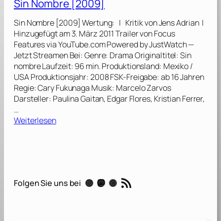
Sin Nombre [2009]
c
k
Sin Nombre [2009] Wertung: | Kritik von Jens Adrian |
P
Hinzugefügt am 3. März 2011 Trailer von Focus
a
Features via YouTube.com Powered by JustWatch —
n
Jetzt Streamen Bei: Genre: Drama Originaltitel: Sin
t
nombre Laufzeit: 96 min. Produktionsland: Mexiko /
h
USA Produktionsjahr: 2008 FSK-Freigabe: ab 16 Jahren
e
Regie: Cary Fukunaga Musik: Marcelo Zarvos
r
Darsteller: Paulina Gaitan, Edgar Flores, Kristian Ferrer,
:
…
W
:
Weiterlesen
a
S
k
i
a
n
n
N
d
o
RSS-Feed
a
Instagram
Mastodon
Threads
Folgen Sie uns bei
m
F
b
o
r
r
e