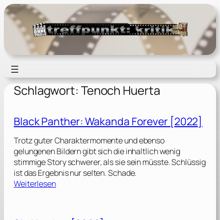
Zum
Inhalt
springen
Schlagwort:
Tenoch Huerta
Black Panther: Wakanda Forever [2022]
Trotz guter Charaktermomente und ebenso
gelungenen Bildern gibt sich die inhaltlich wenig
stimmige Story schwerer, als sie sein müsste. Schlüssig
ist das Ergebnis nur selten. Schade.
:
Weiterlesen
B
l
a