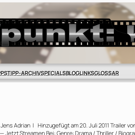
BLOG
GLOSSAR
PPS
TIPP-ARCHIV
SPECIALS
LINKS
Jens Adrian | Hinzugefügt am 20. Juli 2011 Trailer vo
Jetzt Streamen Bei: Genre: Drama / Thriller / Biogra