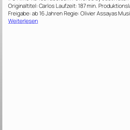
Originaltitel: Carlos Laufzeit: 187 min. Produktion
Freigabe: ab 16 Jahren Regie: Olivier Assayas Musi
:
Weiterlesen
C
a
r
l
o
s
–
D
e
r
S
c
h
a