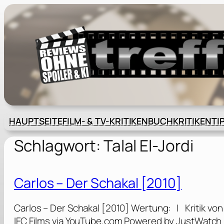
Zum
Inhalt
springen
HAUPTSEITE
FILM- & TV-KRITIKEN
BUCHKRITIKEN
TI
Schlagwort:
Talal El-Jordi
Carlos – Der Schakal [2010]
Carlos – Der Schakal [2010] Wertung: | Kritik von 
IFC Films via YouTube.com Powered by JustWatch — 