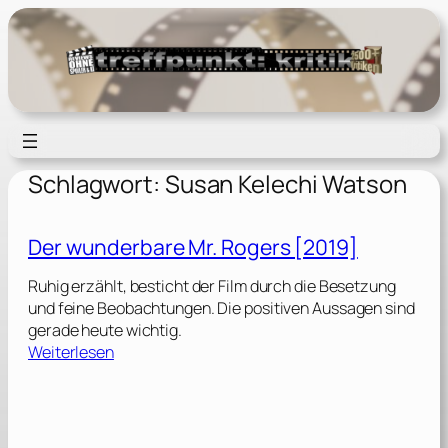
Zum
Inhalt
springen
Schlagwort:
Susan Kelechi Watson
Der wunderbare Mr. Rogers [2019]
Ruhig erzählt, besticht der Film durch die Besetzung
und feine Beobachtungen. Die positiven Aussagen sind
gerade heute wichtig.
:
Weiterlesen
D
e
r
w