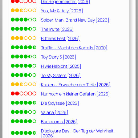
2
Der Regenmeister [2026]
0
You, Me & Italy [2026]
1
Spider-Man: Brand New Day [2026]
9
]
The Invite [2026]
Bitteres Fest [2026]
Traffic – Macht des Kartells [2000]
Toy Story 5 [2026]
H wie Habicht [2025]
To My Sisters [2026]
Kraken – Erwachen der Tiefe [2026]
Nur noch ein kleiner Gefallen [2025]
Die Odyssee [2026]
Vaiana [2026]
Backrooms [2026]
Disclosure Day – Der Tag der Wahrheit
[2026]