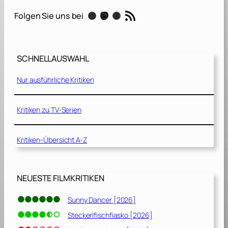
u
RSS-Feed
Instagram
Mastodon
Threads
Folgen Sie uns bei
n
d
e
r
SCHNELLAUSWAHL
b
a
Nur ausführliche Kritiken
r
e
M
Kritiken zu TV-Serien
r
.
Kritiken-Übersicht A-Z
R
o
g
NEUESTE FILMKRITIKEN
e
r
Sunny Dancer [2026]
s
Steckerlfischfiasko [2026]
[