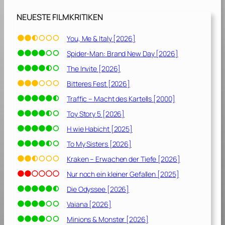
]
NEUESTE FILMKRITIKEN
You, Me & Italy [2026]
Spider-Man: Brand New Day [2026]
The Invite [2026]
Bitteres Fest [2026]
Traffic – Macht des Kartells [2000]
Toy Story 5 [2026]
H wie Habicht [2025]
To My Sisters [2026]
Kraken – Erwachen der Tiefe [2026]
Nur noch ein kleiner Gefallen [2025]
Die Odyssee [2026]
Vaiana [2026]
Minions & Monster [2026]