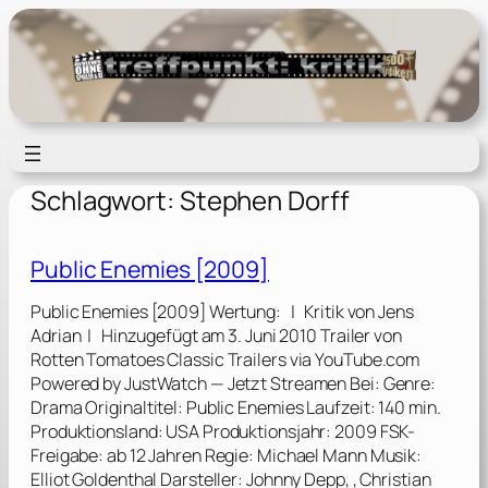
Zum
Inhalt
springen
Schlagwort:
Stephen Dorff
Public Enemies [2009]
Public Enemies [2009] Wertung: | Kritik von Jens
Adrian | Hinzugefügt am 3. Juni 2010 Trailer von
Rotten Tomatoes Classic Trailers via YouTube.com
Powered by JustWatch — Jetzt Streamen Bei: Genre:
Drama Originaltitel: Public Enemies Laufzeit: 140 min.
Produktionsland: USA Produktionsjahr: 2009 FSK-
Freigabe: ab 12 Jahren Regie: Michael Mann Musik:
Elliot Goldenthal Darsteller: Johnny Depp, , Christian