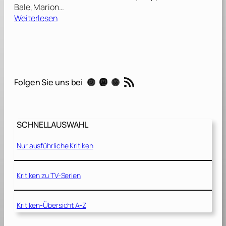
Bale, Marion…
:
Weiterlesen
P
u
b
l
i
RSS-Feed
Instagram
Mastodon
Threads
Folgen Sie uns bei
c
E
n
e
SCHNELLAUSWAHL
m
i
Nur ausführliche Kritiken
e
s
[
Kritiken zu TV-Serien
2
0
Kritiken-Übersicht A-Z
0
9