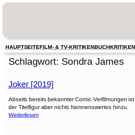
Zum
Inhalt
springen
HAUPTSEITE
FILM- & TV-KRITIKEN
BUCHKRITIKE
Schlagwort:
Sondra James
Joker [2019]
Abseits bereits bekannter Comic-Verfilmungen ist
der Titelfigur aber nichts Nennenswertes hinzu.
:
Weiterlesen
J
o