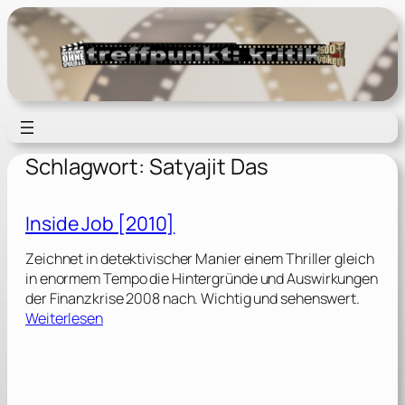
Zum
Inhalt
springen
Schlagwort:
Satyajit Das
Inside Job [2010]
Zeichnet in detektivischer Manier einem Thriller gleich
in enormem Tempo die Hintergründe und Auswirkungen
der Finanzkrise 2008 nach. Wichtig und sehenswert.
:
Weiterlesen
I
n
s
i