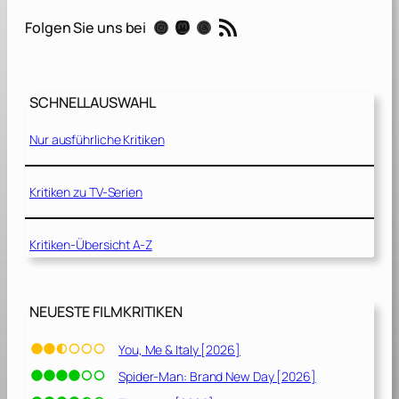
d
RSS-Feed
Instagram
Mastodon
Threads
Folgen Sie uns bei
e
J
o
b
SCHNELLAUSWAHL
[
2
Nur ausführliche Kritiken
0
1
0
Kritiken zu TV-Serien
]
Kritiken-Übersicht A-Z
NEUESTE FILMKRITIKEN
You, Me & Italy [2026]
Spider-Man: Brand New Day [2026]