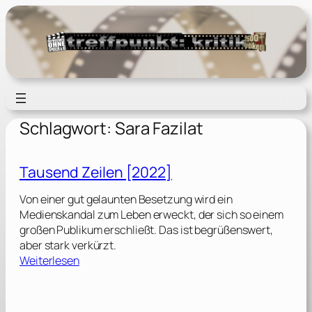
Zum
Inhalt
springen
Schlagwort:
Sara Fazilat
Tausend Zeilen [2022]
Von einer gut gelaunten Besetzung wird ein
Medienskandal zum Leben erweckt, der sich so einem
großen Publikum erschließt. Das ist begrüßenswert,
aber stark verkürzt.
:
Weiterlesen
T
a
u