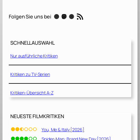
s
e
RSS-Feed
Instagram
Mastodon
Threads
Folgen Sie uns bei
n
d
Z
e
SCHNELLAUSWAHL
i
l
Nur ausführliche Kritiken
e
n
[
Kritiken zu TV-Serien
2
0
Kritiken-Übersicht A-Z
2
2
]
NEUESTE FILMKRITIKEN
You, Me & Italy [2026]
Spider-Man: Brand New Day [2026]