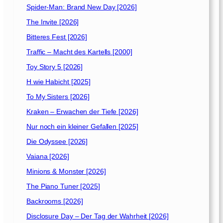
m
Spider-Man: Brand New Day [2026]
e
K
The Invite [2026]
ö
Bitteres Fest [2026]
n
Traffic – Macht des Kartells [2000]
i
g
Toy Story 5 [2026]
r
H wie Habicht [2025]
e
To My Sisters [2026]
i
c
Kraken – Erwachen der Tiefe [2026]
h
Nur noch ein kleiner Gefallen [2025]
[
Die Odyssee [2026]
2
0
Vaiana [2026]
2
Minions & Monster [2026]
1
]
The Piano Tuner [2025]
Backrooms [2026]
Disclosure Day – Der Tag der Wahrheit [2026]