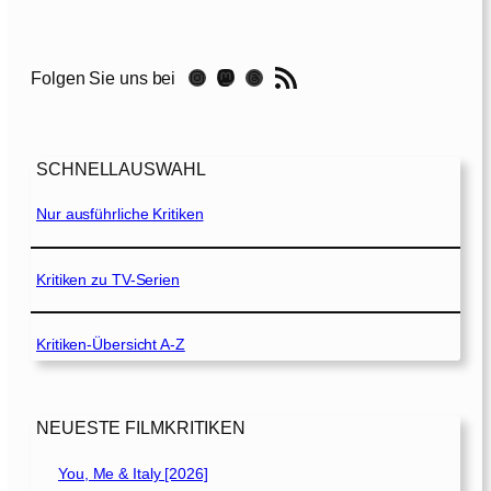
e
B
i
RSS-Feed
Instagram
Mastodon
Threads
Folgen Sie uns bei
e
n
e
M
SCHNELLAUSWAHL
a
j
Nur ausführliche Kritiken
a
–
Kritiken zu TV-Serien
D
a
Kritiken-Übersicht A-Z
s
g
e
h
NEUESTE FILMKRITIKEN
e
i
You, Me & Italy [2026]