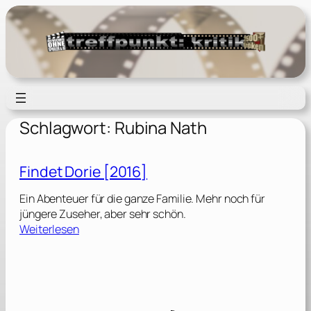
Zum
Inhalt
springen
Schlagwort:
Rubina Nath
Findet Dorie [2016]
Ein Abenteuer für die ganze Familie. Mehr noch für
jüngere Zuseher, aber sehr schön.
:
Weiterlesen
F
i
n
d
e