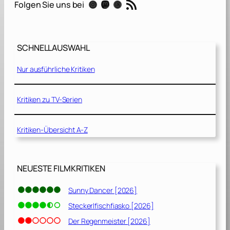
RSS-Feed
Instagram
Mastodon
Threads
Folgen Sie uns bei
t
D
o
r
SCHNELLAUSWAHL
i
e
Nur ausführliche Kritiken
[
2
0
Kritiken zu TV-Serien
1
6
Kritiken-Übersicht A-Z
]
NEUESTE FILMKRITIKEN
Sunny Dancer [2026]
Steckerlfischfiasko [2026]
Der Regenmeister [2026]