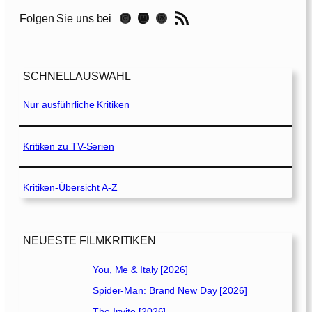
r
RSS-Feed
Instagram
Mastodon
Threads
Folgen Sie uns bei
[
2
0
1
SCHNELLAUSWAHL
9
]
Nur ausführliche Kritiken
Kritiken zu TV-Serien
Kritiken-Übersicht A-Z
NEUESTE FILMKRITIKEN
You, Me & Italy [2026]
Spider-Man: Brand New Day [2026]
The Invite [2026]