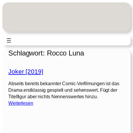
Zum
Inhalt
springen
Schlagwort:
Rocco Luna
Joker [2019]
Abseits bereits bekannter Comic-Verfilmungen ist das
Drama erstklassig gespielt und sehenswert. Fügt der
Titelfigur aber nichts Nennenswertes hinzu.
:
Weiterlesen
J
o
k
e