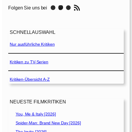
u
RSS-Feed
Instagram
Mastodon
Threads
Folgen Sie uns bei
n
d
d
e
SCHNELLAUSWAHL
r
l
Nur ausführliche Kritiken
e
t
z
Kritiken zu TV-Serien
t
e
Kritiken-Übersicht A-Z
D
r
a
c
NEUESTE FILMKRITIKEN
h
e
You, Me & Italy [2026]
[
Spider-Man: Brand New Day [2026]
2
The Invite [2026]