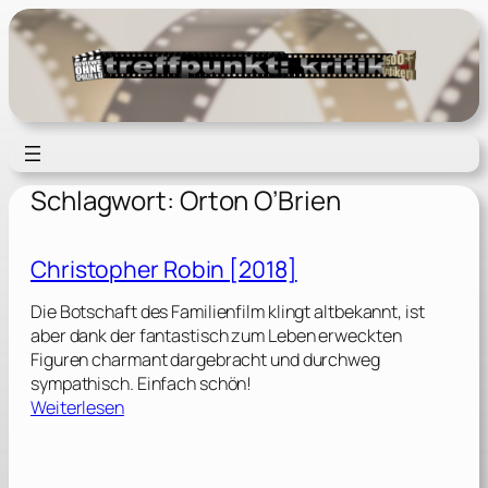
Zum
Inhalt
springen
Schlagwort:
Orton O’Brien
Christopher Robin [2018]
Die Botschaft des Familienfilm klingt altbekannt, ist
aber dank der fantastisch zum Leben erweckten
Figuren charmant dargebracht und durchweg
sympathisch. Einfach schön!
:
Weiterlesen
C
h
r