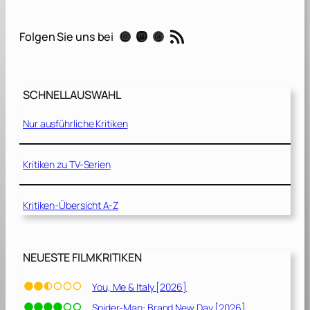
i
s
RSS-Feed
Instagram
Mastodon
Threads
Folgen Sie uns bei
t
o
p
h
SCHNELLAUSWAHL
e
r
Nur ausführliche Kritiken
R
o
b
Kritiken zu TV-Serien
i
n
Kritiken-Übersicht A-Z
[
2
0
1
NEUESTE FILMKRITIKEN
8
]
You, Me & Italy [2026]
Spider-Man: Brand New Day [2026]