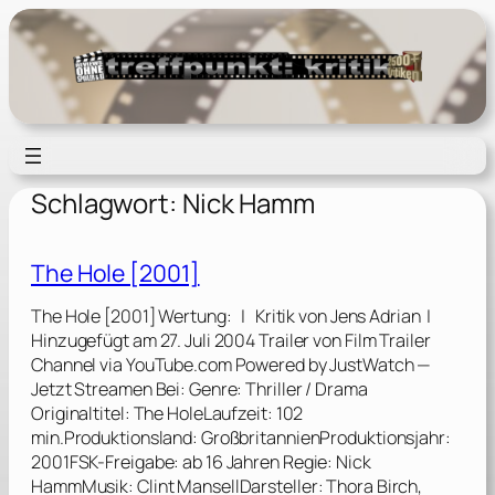
Zum
Inhalt
springen
Schlagwort:
Nick Hamm
The Hole [2001]
The Hole [2001] Wertung: | Kritik von Jens Adrian |
Hinzugefügt am 27. Juli 2004 Trailer von Film Trailer
Channel via YouTube.com Powered by JustWatch —
Jetzt Streamen Bei: Genre: Thriller / Drama
Originaltitel: The HoleLaufzeit: 102
min.Produktionsland: GroßbritannienProduktionsjahr:
2001FSK-Freigabe: ab 16 Jahren Regie: Nick
HammMusik: Clint MansellDarsteller: Thora Birch,