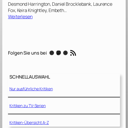
Desmond Harrington, Daniel Brocklebank, Laurence
Fox, Keira Knightley, Embeth…
:
Weiterlesen
T
h
e
H
o
RSS-Feed
Instagram
Mastodon
Threads
Folgen Sie uns bei
l
e
[
2
SCHNELLAUSWAHL
0
0
Nur ausführliche Kritiken
1
]
Kritiken zu TV-Serien
Kritiken-Übersicht A-Z