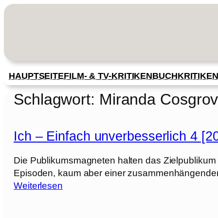
Zum
Inhalt
springen
HAUPTSEITE
FILM- & TV-KRITIKEN
BUCHKRITIKE
Schlagwort:
Miranda Cosgro
Ich – Einfach unverbesserlich 4 [2
Die Publikumsmagneten halten das Zielpublikum 
Episoden, kaum aber einer zusammenhängenden E
:
Weiterlesen
I
c