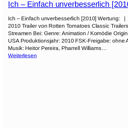
h
s
Ich – Einfach unverbesserlich [201
v
–
s
e
E
e
Ich – Einfach unverbesserlich [2010] Wertung: |
r
i
r
2010 Trailer von Rotten Tomatoes Classic Trail
b
n
l
Streamen Bei: Genre: Animation / Komödie Origina
e
f
i
USA Produktionsjahr: 2010 FSK-Freigabe: ohne A
s
a
c
Musik: Heitor Pereira, Pharrell Williams…
s
c
h
:
Weiterlesen
e
h
I
r
u
4
c
l
n
[
h
i
v
2
–
c
e
0
E
h
r
2
i
3
b
4
n
[
e
]
f
2
s
a
0
s