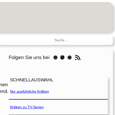
Suchen
R
RSS-Feed
Folgen Sie uns bei
Instagram
Mastodon
Threads
SCHNELLAUSWAHL
lnen
end.
Nur ausführliche Kritiken
Kritiken zu TV-Serien