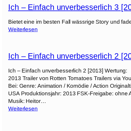
h
Ich – Einfach unverbesserlich 3 [2
–
Bietet eine im besten Fall wässrige Story und f
E
:
Weiterlesen
i
I
n
c
f
h
Ich – Einfach unverbesserlich 2 [2
a
–
c
E
Ich – Einfach unverbesserlich 2 [2013] Wertung: 
h
i
2013 Trailer von Rotten Tomatoes Trailers via 
u
n
Bei: Genre: Animation / Komödie / Action Originalt
n
f
USA Produktionsjahr: 2013 FSK-Freigabe: ohne A
v
a
Musik: Heitor…
e
c
:
Weiterlesen
r
h
I
b
u
c
e
n