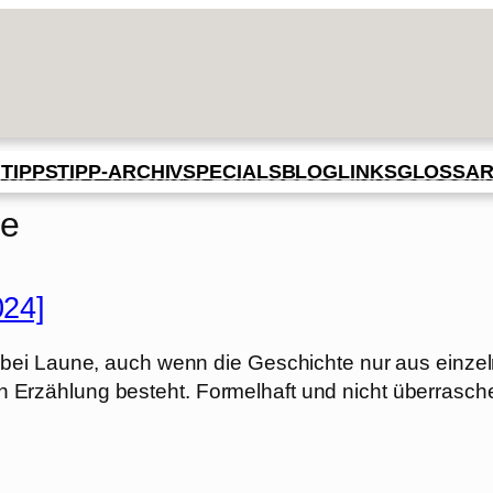
BLOG
GLOSSA
N
TIPPS
TIPP-ARCHIV
SPECIALS
LINKS
ve
024]
bei Laune, auch wenn die Geschichte nur aus einze
rzählung besteht. Formelhaft und nicht überrasch