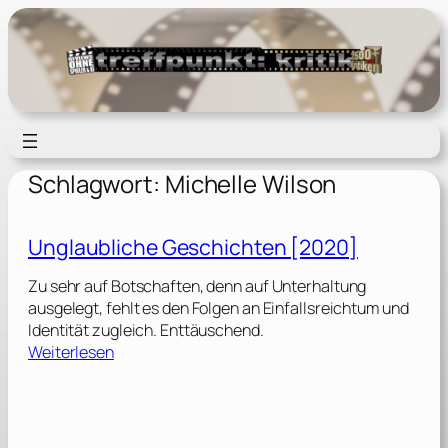
Zum
Inhalt
springen
Schlagwort:
Michelle Wilson
Unglaubliche Geschichten [2020]
Zu sehr auf Botschaften, denn auf Unterhaltung
ausgelegt, fehlt es den Folgen an Einfallsreichtum und
Identität zugleich. Enttäuschend.
:
Weiterlesen
U
n
g
l