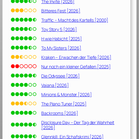
2
The Invite [2026]
0
Bitteres Fest [2026]
2
Traffic – Macht des Kartells [2000]
0
]
Toy Story 5 [2026]
H wie Habicht [2025]
To My Sisters [2026]
Kraken – Erwachen der Tiefe [2026]
Nur noch ein kleiner Gefallen [2025]
Die Odyssee [2026]
Vaiana [2026]
Minions & Monster [2026]
The Piano Tuner [2025]
Backrooms [2026]
Disclosure Day – Der Tag der Wahrheit
[2026]
Glennkill: Ein Schafskrimi [2026]