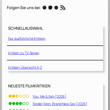
a
RSS-Feed
Instagram
Mastodon
Threads
Folgen Sie uns bei
u
b
l
i
SCHNELLAUSWAHL
c
h
Nur ausführliche Kritiken
e
G
e
Kritiken zu TV-Serien
s
c
Kritiken-Übersicht A-Z
h
i
c
h
NEUESTE FILMKRITIKEN
t
e
You, Me & Italy [2026]
n
Spider-Man: Brand New Day [2026]
[