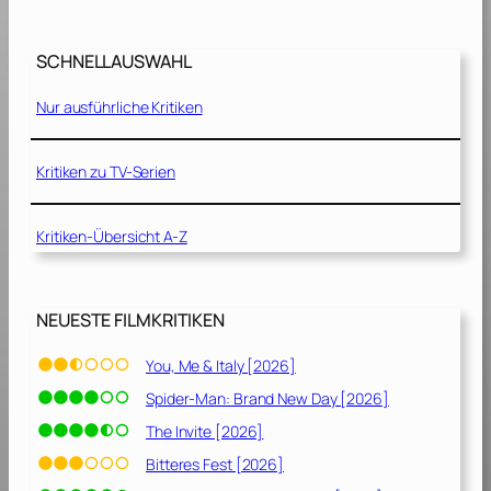
0
0
SCHNELLAUSWAHL
2
]
Nur ausführliche Kritiken
Kritiken zu TV-Serien
Kritiken-Übersicht A-Z
NEUESTE FILMKRITIKEN
You, Me & Italy [2026]
Spider-Man: Brand New Day [2026]
The Invite [2026]
Bitteres Fest [2026]