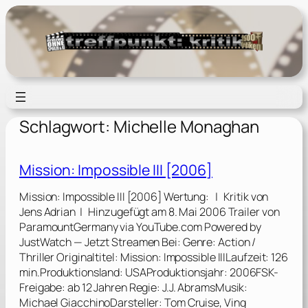
Zum
Inhalt
springen
Schlagwort:
Michelle Monaghan
Mission: Impossible III [2006]
Mission: Impossible III [2006] Wertung: | Kritik von
Jens Adrian | Hinzugefügt am 8. Mai 2006 Trailer von
ParamountGermany via YouTube.com Powered by
JustWatch — Jetzt Streamen Bei: Genre: Action /
Thriller Originaltitel: Mission: Impossible IIILaufzeit: 126
min.Produktionsland: USAProduktionsjahr: 2006FSK-
Freigabe: ab 12 Jahren Regie: J.J. AbramsMusik:
Michael GiacchinoDarsteller: Tom Cruise, Ving