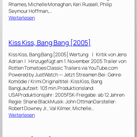
Rhames, Michelle Monaghan, Keri Russell, Philip
Seymour Hoffman,…
:
Weiterlesen
M
i
s
Kiss Kiss, Bang Bang [2005]
s
i
Kiss Kiss, Bang Bang [2005] Wertung: | Kritik von Jens
o
Adrian | Hinzugefügt am 1. November 2005 Trailer von
n
Rotten Tomatoes Classic Trailers via YouTube.com
:
Powered by JustWatch — Jetzt Streamen Bei: Genre:
I
Komödie / Krimi Originaltitel: Kiss Kiss, Bang
m
BangLaufzeit: 103 min.Produktionsland:
p
USAProduktionsjahr: 2005FSK-Freigabe: ab 12 Jahren
o
Regie: Shane BlackMusik: John OttmanDarsteller:
s
Robert Downey Jr., Val Kilmer, Michelle…
s
:
Weiterlesen
i
K
b
i
l
s