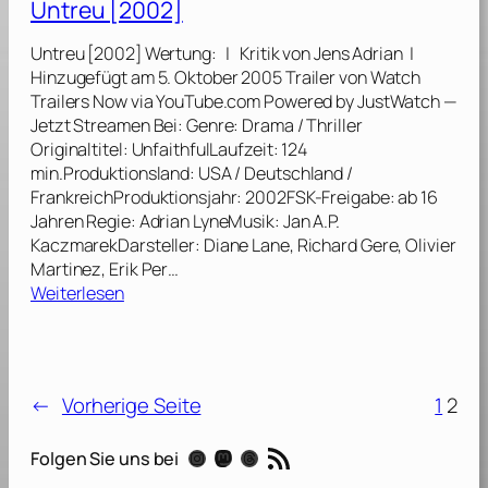
Untreu [2002]
e
s
I
K
Untreu [2002] Wertung: | Kritik von Jens Adrian |
I
i
Hinzugefügt am 5. Oktober 2005 Trailer von Watch
I
s
Trailers Now via YouTube.com Powered by JustWatch —
[
s
Jetzt Streamen Bei: Genre: Drama / Thriller
2
,
Originaltitel: UnfaithfulLaufzeit: 124
0
B
min.Produktionsland: USA / Deutschland /
0
a
FrankreichProduktionsjahr: 2002FSK-Freigabe: ab 16
6
n
Jahren Regie: Adrian LyneMusik: Jan A.P.
]
g
KaczmarekDarsteller: Diane Lane, Richard Gere, Olivier
B
Martinez, Erik Per…
a
:
Weiterlesen
n
U
g
n
[
t
2
r
0
←
Vorherige Seite
1
2
e
0
u
5
RSS-Feed
Instagram
Mastodon
Threads
Folgen Sie uns bei
[
]
2