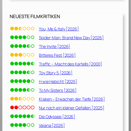
u
n
d
NEUESTE FILMKRITIKEN
e
r
You, Me & Italy [2026]
t
Spider-Man: Brand New Day [2026]
[
1
The Invite [2026]
9
Bitteres Fest [2026]
7
Traffic – Macht des Kartells [2000]
6
]
Toy Story 5 [2026]
H wie Habicht [2025]
To My Sisters [2026]
Kraken – Erwachen der Tiefe [2026]
Nur noch ein kleiner Gefallen [2025]
Die Odyssee [2026]
Vaiana [2026]