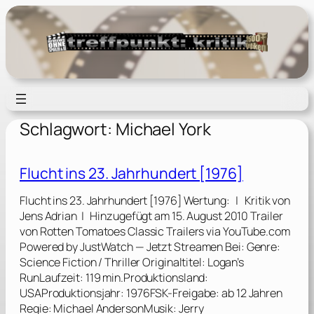
Zum
Inhalt
springen
Schlagwort:
Michael York
Flucht ins 23. Jahrhundert [1976]
Flucht ins 23. Jahrhundert [1976] Wertung: | Kritik von
Jens Adrian | Hinzugefügt am 15. August 2010 Trailer
von Rotten Tomatoes Classic Trailers via YouTube.com
Powered by JustWatch — Jetzt Streamen Bei: Genre:
Science Fiction / Thriller Originaltitel: Logan’s
RunLaufzeit: 119 min.Produktionsland:
USAProduktionsjahr: 1976FSK-Freigabe: ab 12 Jahren
Regie: Michael AndersonMusik: Jerry