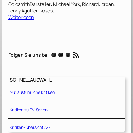
GoldsmithDarsteller: Michael York, Richard Jordan,
Jenny Agutter, Roscoe…
:
Weiterlesen
F
l
u
c
h
RSS-Feed
Instagram
Mastodon
Threads
Folgen Sie uns bei
t
i
n
s
SCHNELLAUSWAHL
2
3
Nur ausführliche Kritiken
.
J
a
Kritiken zu TV-Serien
h
r
Kritiken-Übersicht A-Z
h