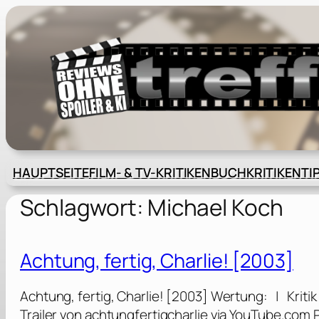
Zum
Inhalt
springen
HAUPTSEITE
FILM- & TV-KRITIKEN
BUCHKRITIKEN
TI
Schlagwort:
Michael Koch
Achtung, fertig, Charlie! [2003]
Achtung, fertig, Charlie! [2003] Wertung: | Krit
Trailer von achtungfertigcharlie via YouTube.com