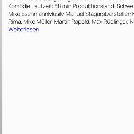
Komödie Laufzeit: 88 min.Produktionsland: Schwei
Mike EschmannMusik: Manuel StagarsDarsteller: M
Rima, Mike Müller, Martin Rapold, Max Rüdlinger, N
:
Weiterlesen
A
c
h
t
u
n
g
,
f
e
r
t
i