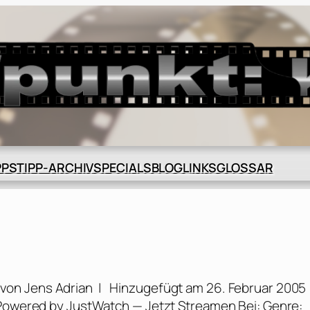
BLOG
GLOSSAR
PPS
TIPP-ARCHIV
SPECIALS
LINKS
ik von Jens Adrian | Hinzugefügt am 26. Februar 2005
 Powered by JustWatch — Jetzt Streamen Bei: Genre: