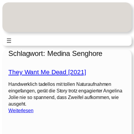
Zum
Inhalt
springen
Schlagwort:
Medina Senghore
They Want Me Dead [2021]
Handwerklich tadellos mit tollen Naturaufnahmen
eingefangen, gerät die Story trotz engagierter Angelina
Jolie nie so spannend, dass Zweifel aufkommen, wie
ausgeht.
:
Weiterlesen
T
h
e