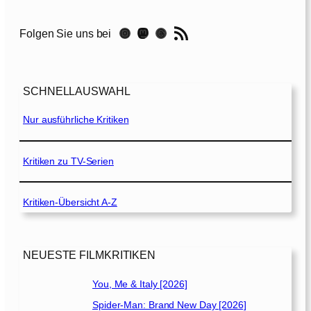
y
W
RSS-Feed
Instagram
Mastodon
Threads
Folgen Sie uns bei
a
n
t
M
SCHNELLAUSWAHL
e
D
Nur ausführliche Kritiken
e
a
d
Kritiken zu TV-Serien
[
2
Kritiken-Übersicht A-Z
0
2
1
]
NEUESTE FILMKRITIKEN
You, Me & Italy [2026]
Spider-Man: Brand New Day [2026]