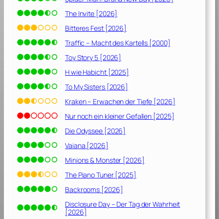
L
e
The Invite [2026]
b
Bitteres Fest [2026]
e
Traffic – Macht des Kartells [2000]
n
s
Toy Story 5 [2026]
[
H wie Habicht [2025]
2
To My Sisters [2026]
0
1
Kraken – Erwachen der Tiefe [2026]
9
Nur noch ein kleiner Gefallen [2025]
]
Die Odyssee [2026]
Vaiana [2026]
Minions & Monster [2026]
The Piano Tuner [2025]
Backrooms [2026]
Disclosure Day – Der Tag der Wahrheit
[2026]