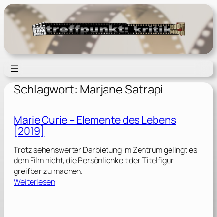
Zum
Inhalt
springen
Schlagwort:
Marjane Satrapi
Marie Curie – Elemente des Lebens
[2019]
Trotz sehenswerter Darbietung im Zentrum gelingt es
dem Film nicht, die Persönlichkeit der Titelfigur
greifbar zu machen.
:
Weiterlesen
M
a
r