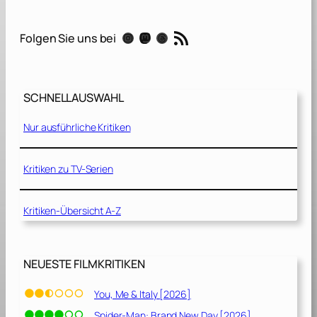
i
e
RSS-Feed
Instagram
Mastodon
Threads
Folgen Sie uns bei
C
u
r
i
SCHNELLAUSWAHL
e
Nur ausführliche Kritiken
–
E
l
Kritiken zu TV-Serien
e
m
Kritiken-Übersicht A-Z
e
n
t
e
NEUESTE FILMKRITIKEN
d
e
You, Me & Italy [2026]
s
Spider-Man: Brand New Day [2026]