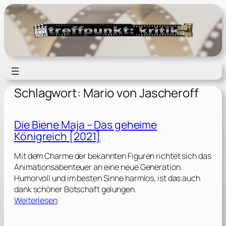
Zum
Inhalt
springen
Schlagwort:
Mario von Jascheroff
Die Biene Maja – Das geheime
Königreich [2021]
Mit dem Charme der bekannten Figuren richtet sich das
Animationsabenteuer an eine neue Generation.
Humorvoll und im besten Sinne harmlos, ist das auch
dank schöner Botschaft gelungen.
:
Weiterlesen
D
i