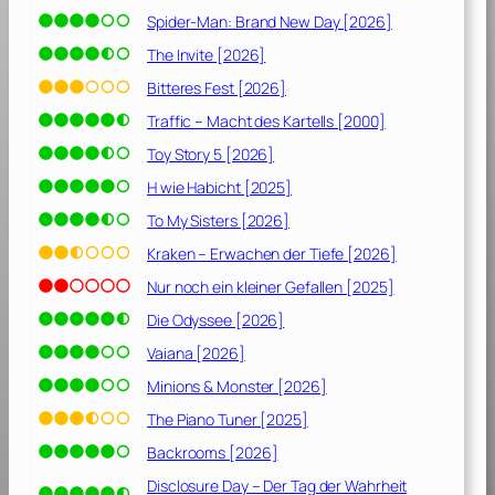
m
Spider-Man: Brand New Day [2026]
e
K
The Invite [2026]
ö
Bitteres Fest [2026]
n
Traffic – Macht des Kartells [2000]
i
g
Toy Story 5 [2026]
r
H wie Habicht [2025]
e
To My Sisters [2026]
i
c
Kraken – Erwachen der Tiefe [2026]
h
Nur noch ein kleiner Gefallen [2025]
[
Die Odyssee [2026]
2
0
Vaiana [2026]
2
Minions & Monster [2026]
1
]
The Piano Tuner [2025]
Backrooms [2026]
Disclosure Day – Der Tag der Wahrheit