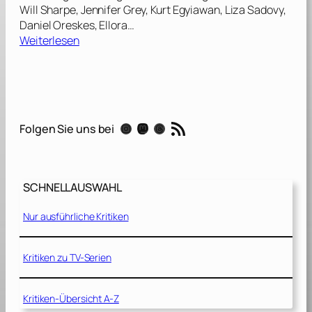
Will Sharpe, Jennifer Grey, Kurt Egyiawan, Liza Sadovy,
Daniel Oreskes, Ellora…
:
Weiterlesen
A
R
e
a
RSS-Feed
Instagram
Mastodon
Threads
Folgen Sie uns bei
l
P
a
i
SCHNELLAUSWAHL
n
[
Nur ausführliche Kritiken
2
0
2
Kritiken zu TV-Serien
4
]
Kritiken-Übersicht A-Z