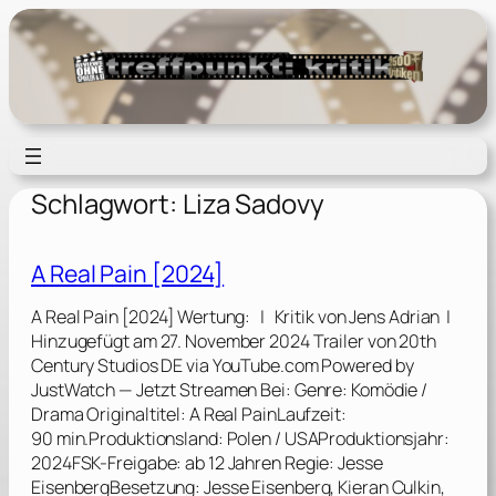
Zum
Inhalt
springen
Schlagwort:
Liza Sadovy
A Real Pain [2024]
A Real Pain [2024] Wertung: | Kritik von Jens Adrian |
Hinzugefügt am 27. November 2024 Trailer von 20th
Century Studios DE via YouTube.com Powered by
JustWatch — Jetzt Streamen Bei: Genre: Komödie /
Drama Originaltitel: A Real PainLaufzeit:
90 min.Produktionsland: Polen / USAProduktionsjahr:
2024FSK-Freigabe: ab 12 Jahren Regie: Jesse
EisenbergBesetzung: Jesse Eisenberg, Kieran Culkin,