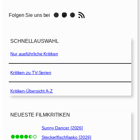
r
n
RSS-Feed
Instagram
Mastodon
Threads
Folgen Sie uns bei
a
l
s
[
SCHNELLAUSWAHL
2
0
Nur ausführliche Kritiken
2
1
]
Kritiken zu TV-Serien
Kritiken-Übersicht A-Z
NEUESTE FILMKRITIKEN
Sunny Dancer [2026]
Steckerlfischfiasko [2026]