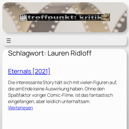
Zum
Inhalt
springen
Schlagwort:
Lauren Ridloff
Eternals [2021]
Die interessante Story hält sich mit vielen Figuren auf,
die am Ende keine Auswirkung haben. Ohne den
Spaßfaktor voriger Comic-Filme, ist das fantastisch
eingefangen, aber leidlich unterhaltsam.
:
Weiterlesen
E
t
e