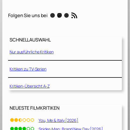
r
n
RSS-Feed
Instagram
Mastodon
Threads
Folgen Sie uns bei
a
l
s
[
SCHNELLAUSWAHL
2
0
Nur ausführliche Kritiken
2
1
]
Kritiken zu TV-Serien
Kritiken-Übersicht A-Z
NEUESTE FILMKRITIKEN
You, Me & Italy [2026]
Spider-Man: Brand New Day [2026]