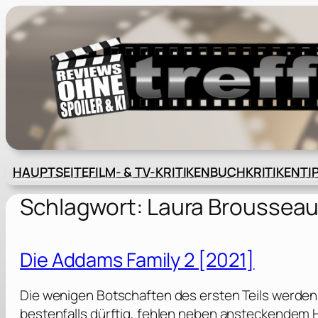
Zum
Inhalt
springen
HAUPTSEITE
FILM- & TV-KRITIKEN
BUCHKRITIKEN
TI
Schlagwort:
Laura Broussea
Die Addams Family 2 [2021]
Die wenigen Botschaften des ersten Teils werden
bestenfalls dürftig, fehlen neben ansteckendem 