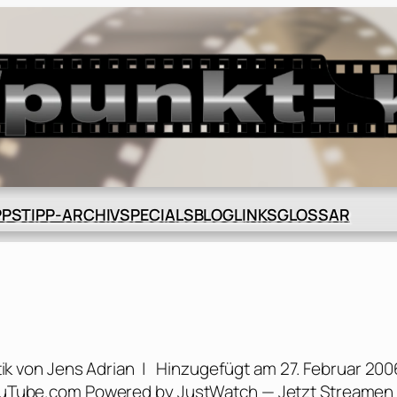
BLOG
GLOSSAR
PPS
TIPP-ARCHIV
SPECIALS
LINKS
itik von Jens Adrian | Hinzugefügt am 27. Februar 200
 YouTube.com Powered by JustWatch — Jetzt Streamen 