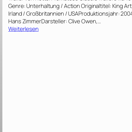
Genre: Unterhaltung / Action Originaltitel: King Ar
Irland / Großbritannien / USAProduktionsjahr: 20
Hans ZimmerDarsteller: Clive Owen,…
:
Weiterlesen
K
i
n
g
A
r
t
h
u
r
:
D
i