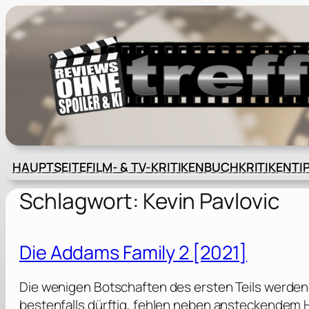
Zum
Inhalt
springen
HAUPTSEITE
FILM- & TV-KRITIKEN
BUCHKRITIKEN
TI
Schlagwort:
Kevin Pavlovic
Die Addams Family 2 [2021]
Die wenigen Botschaften des ersten Teils werden
bestenfalls dürftig, fehlen neben ansteckendem 