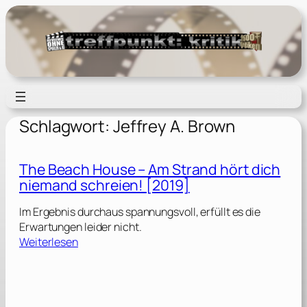
Zum
Inhalt
springen
Schlagwort:
Jeffrey A. Brown
The Beach House – Am Strand hört dich
niemand schreien! [2019]
Im Ergebnis durchaus spannungsvoll, erfüllt es die
Erwartungen leider nicht.
:
Weiterlesen
T
h
e
B