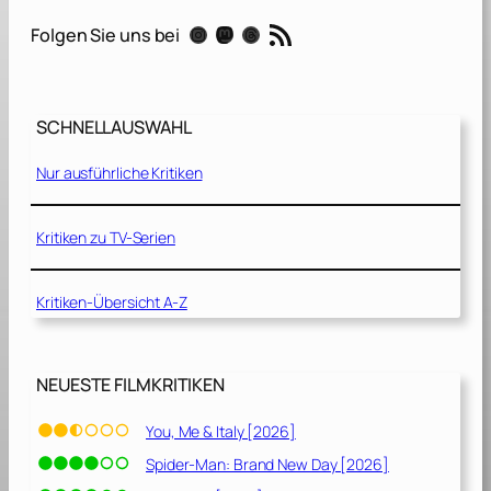
e
RSS-Feed
Instagram
Mastodon
Threads
Folgen Sie uns bei
a
c
h
H
SCHNELLAUSWAHL
o
u
Nur ausführliche Kritiken
s
e
Kritiken zu TV-Serien
–
A
Kritiken-Übersicht A-Z
m
S
t
r
NEUESTE FILMKRITIKEN
a
n
You, Me & Italy [2026]
d
Spider-Man: Brand New Day [2026]
h