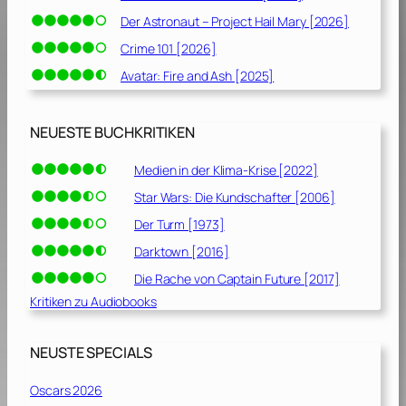
n
Der Astronaut – Project Hail Mary [2026]
!
Crime 101 [2026]
[
Avatar: Fire and Ash [2025]
2
0
1
NEUESTE BUCHKRITIKEN
9
]
Medien in der Klima-Krise [2022]
Star Wars: Die Kundschafter [2006]
Der Turm [1973]
Darktown [2016]
Die Rache von Captain Future [2017]
Kritiken zu Audiobooks
NEUSTE SPECIALS
Oscars 2026