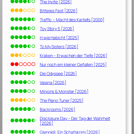
ö
The Invite [2026]
r
Bitteres Fest [2026]
t
Traffic – Macht des Kartells [2000]
d
i
Toy Story 5 [2026]
c
H wie Habicht [2025]
h
To My Sisters [2026]
n
i
Kraken – Erwachen der Tiefe [2026]
e
Nur noch ein kleiner Gefallen [2025]
m
Die Odyssee [2026]
a
n
Vaiana [2026]
d
Minions & Monster [2026]
s
c
The Piano Tuner [2025]
h
Backrooms [2026]
r
Disclosure Day – Der Tag der Wahrheit
e
[2026]
i
Glennkill: Ein Schafskrimi [2026]
e