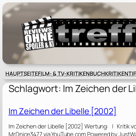
Zum
Inhalt
springen
HAUPTSEITE
FILM- & TV-KRITIKEN
BUCHKRITIKEN
TI
Schlagwort:
Im Zeichen der Li
Im Zeichen der Libelle [2002]
Im Zeichen der Libelle [2002] Wertung: | Kritik v
MrDnice3477 via YouTube.com Powered by JustWat