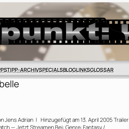
BLOG
GLOSSAR
PPS
TIPP-ARCHIV
SPECIALS
LINKS
belle
on Jens Adrian | Hinzugefügt am 13. April 2005 Trailer
ch — Jetzt Streamen Bei: Genre: Fantasy /