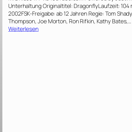
Unterhaltung Originaltitel: DragonflyLaufzeit: 10
2002FSK-Freigabe: ab 12 Jahren Regie: Tom Shady
Thompson, Joe Morton, Ron Rifkin, Kathy Bates,…
:
Weiterlesen
I
m
Z
e
i
c
h
e
n
d
e
r
L