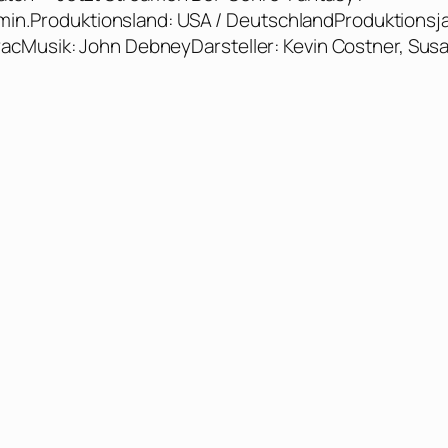
4 min.Produktionsland: USA / DeutschlandProduktionsja
acMusik: John DebneyDarsteller: Kevin Costner, Sus