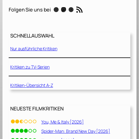
a
RSS-Feed
Instagram
Mastodon
Threads
Folgen Sie uns bei
u
b
l
i
SCHNELLAUSWAHL
c
h
Nur ausführliche Kritiken
e
G
e
Kritiken zu TV-Serien
s
c
Kritiken-Übersicht A-Z
h
i
c
h
NEUESTE FILMKRITIKEN
t
e
You, Me & Italy [2026]
n
Spider-Man: Brand New Day [2026]
[