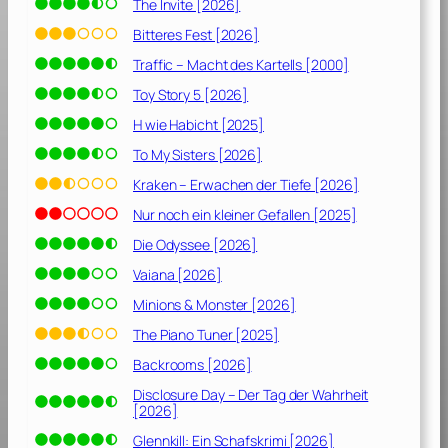
2
The Invite [2026]
0
Bitteres Fest [2026]
2
Traffic – Macht des Kartells [2000]
0
]
Toy Story 5 [2026]
H wie Habicht [2025]
To My Sisters [2026]
Kraken – Erwachen der Tiefe [2026]
Nur noch ein kleiner Gefallen [2025]
Die Odyssee [2026]
Vaiana [2026]
Minions & Monster [2026]
The Piano Tuner [2025]
Backrooms [2026]
Disclosure Day – Der Tag der Wahrheit
[2026]
Glennkill: Ein Schafskrimi [2026]