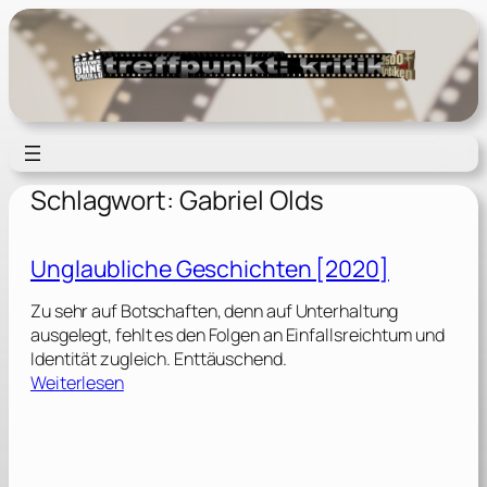
Zum
Inhalt
springen
Schlagwort:
Gabriel Olds
Unglaubliche Geschichten [2020]
Zu sehr auf Botschaften, denn auf Unterhaltung
ausgelegt, fehlt es den Folgen an Einfallsreichtum und
Identität zugleich. Enttäuschend.
:
Weiterlesen
U
n
g
l