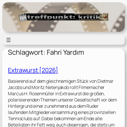
Zum
Inhalt
springen
Schlagwort:
Fahri Yardım
Extrawurst [2026]
Basierend auf dem gleichnamigen Stück von Dietmar
Jacobs und Moritz Netenjakob rollt Filmemacher
Marcus H. Rosenmüller in Extrawurst die großen,
polarisierenden Themen unserer Gesellschaft vor dem
Hintergrund einer zunehmend aus dem Ruder
laufenden Mitgliederversammlung eines provinziellen
Tennisclubs auf. Dabei bekommen am Ende alle
Beteiligten ihr Fett weg, auch diejenigen, die stets um