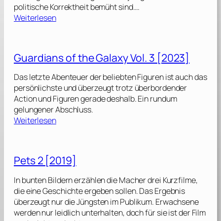
politische Korrektheit bemüht sind.…
:
Weiterlesen
E
x
t
Guardians of the Galaxy Vol. 3 [2023]
r
a
Das letzte Abenteuer der beliebten Figuren ist auch das
w
persönlichste und überzeugt trotz überbordender
u
Action und Figuren gerade deshalb. Ein rundum
r
gelungener Abschluss.
s
:
Weiterlesen
t
G
[
u
2
a
Pets 2 [2019]
0
r
2
d
In bunten Bildern erzählen die Macher drei Kurzfilme,
6
i
die eine Geschichte ergeben sollen. Das Ergebnis
]
a
überzeugt nur die Jüngsten im Publikum. Erwachsene
n
werden nur leidlich unterhalten, doch für sie ist der Film
s