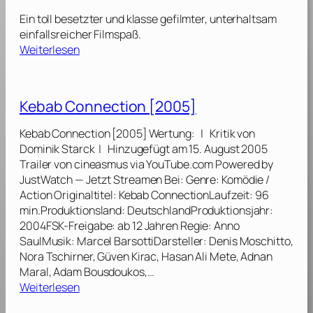
2
d
Ein toll besetzter und klasse gefilmter, unterhaltsam
3
i
einfallsreicher Filmspaß.
]
a
:
Weiterlesen
n
G
s
u
o
a
Kebab Connection [2005]
f
r
t
d
Kebab Connection [2005] Wertung: | Kritik von
h
i
Dominik Starck | Hinzugefügt am 15. August 2005
e
a
Trailer von cineasmus via YouTube.com Powered by
G
n
JustWatch — Jetzt Streamen Bei: Genre: Komödie /
a
s
Action Originaltitel: Kebab ConnectionLaufzeit: 96
l
o
min.Produktionsland: DeutschlandProduktionsjahr:
a
f
2004FSK-Freigabe: ab 12 Jahren Regie: Anno
x
t
SaulMusik: Marcel BarsottiDarsteller: Denis Moschitto,
y
h
Nora Tschirner, Güven Kirac, Hasan Ali Mete, Adnan
V
e
Maral, Adam Bousdoukos,…
o
G
:
Weiterlesen
l
a
K
.
l