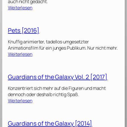
auch nicht gedacht.
o
:
Weiterlesen
f
P
t
e
h
t
Pets [2016]
e
s
G
Knuffig animierter, tadellos umgesetzter
a
2
Animationsfilm für ein junges Publikum. Nur nicht mehr.
l
[
:
Weiterlesen
a
2
P
x
0
e
y
1
t
V
Guardians of the Galaxy Vol. 2 [2017]
9
s
o
]
[
l
Konzentriert sich mehr auf die Figuren und macht
2
.
dennoch oder deshalb richtig Spaß.
0
:
Weiterlesen
1
3
G
6
[
u
]
2
a
Guardians of the Galaxy [2014]
0
r