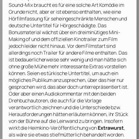
Sound-Mix braucht es für eine solche Art Komödie im
Grunde nicht, aber er ist ebenso enthalten, wie eine
Hörfilmfassung für seheingeschränkte Menschen und
deutsche Untertitel für Hörgeschädigte. Das
Bonusmaterial wächst über ein dreiminütiges Mini-
Making of und dem offiziellen Kinotrailer zum Film
jedoch leider nicht hinaus. Vor dem Filmstart sind
allerdings noch Trailer für andere Filme enthalten. Das
ist bedauerlicherweise sehr wenig und man hätte sich
ohne große Mühe mehr interessante Extras vorstellen
können. Seien es türkische Untertitel, um auch ein
mögliches Publikum anzusprechen, über das hier nur
gesprochen wird, das aber doch unterrepräsentiert ist.
Oder aber einen Audiokommentar mit den beiden
Drehbuchautoren, die auch für die Vorlage
verantwortlich zeichnen und die Unterschiede bzw.
Herausforderungen hätten erläutern können, ihr Stück
von der Bühne auf die Leinwand zu bringen. Insofern
wirkt die Heimkino-Veröffentlichung von
Extrawurst
,
als wäre sie etwas stiefmütterlich behandelt worden.