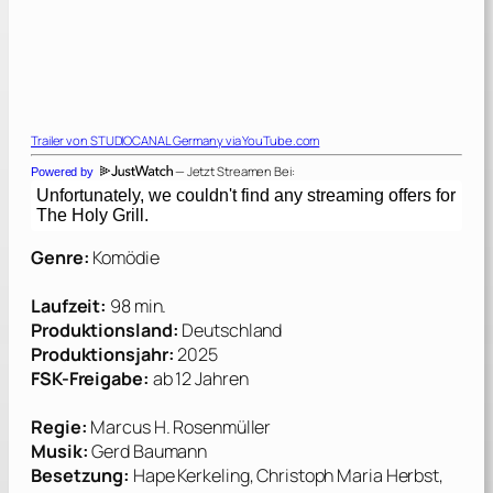
Trailer von
STUDIOCANAL Germany
via YouTube.com
— Jetzt Streamen Bei:
Powered by
Genre:
Komödie
Laufzeit:
98 min.
Produktionsland:
Deutschland
Produktionsjahr:
2025
FSK-Freigabe:
ab 12 Jahren
Regie:
Marcus H. Rosenmüller
Musik:
Gerd Baumann
Besetzung:
Hape Kerkeling, Christoph Maria Herbst,