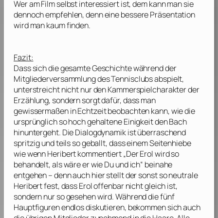
Wer am Film selbst interessiert ist, dem kann man sie
dennoch empfehlen, denn eine bessere Präsentation
wird man kaum finden.
Fazit:
Dass sich die gesamte Geschichte während der
Mitgliederversammlung des Tennisclubs abspielt,
unterstreicht nicht nur den Kammerspielcharakter der
Erzählung, sondern sorgt dafür, dass man
gewissermaßen in Echtzeit beobachten kann, wie die
ursprünglich so hoch gehaltene Einigkeit den Bach
hinuntergeht. Die Dialogdynamik ist überraschend
spritzig und teils so geballt, dass einem Seitenhiebe
wie wenn Heribert kommentiert „Der Erol wird so
behandelt, als wäre er wie Du und ich“ beinahe
entgehen – denn auch hier stellt der sonst so neutrale
Heribert fest, dass Erol offenbar nicht gleich ist,
sondern nur so gesehen wird. Während die fünf
Hauptfiguren endlos diskutieren, bekommen sich auch