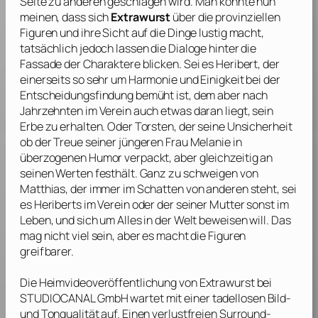
Seite zu anderen geschlagen wird. Man könnte nun
meinen, dass sich
Extrawurst
über die provinziellen
Figuren und ihre Sicht auf die Dinge lustig macht,
tatsächlich jedoch lassen die Dialoge hinter die
Fassade der Charaktere blicken. Sei es Heribert, der
einerseits so sehr um Harmonie und Einigkeit bei der
Entscheidungsfindung bemüht ist, dem aber nach
Jahrzehnten im Verein auch etwas daran liegt, sein
Erbe zu erhalten. Oder Torsten, der seine Unsicherheit
ob der Treue seiner jüngeren Frau Melanie in
überzogenen Humor verpackt, aber gleichzeitig an
seinen Werten festhält. Ganz zu schweigen von
Matthias, der immer im Schatten von anderen steht, sei
es Heriberts im Verein oder der seiner Mutter sonst im
Leben, und sich um Alles in der Welt beweisen will. Das
mag nicht viel sein, aber es macht die Figuren
greifbarer.
Die Heimvideoveröffentlichung von
Extrawurst
bei
STUDIOCANAL GmbH
wartet mit einer tadellosen Bild-
und Tonqualität auf. Einen verlustfreien Surround-