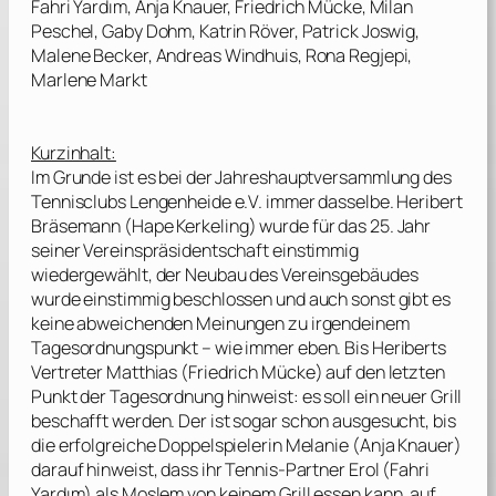
Fahri Yardım, Anja Knauer, Friedrich Mücke, Milan
Peschel, Gaby Dohm, Katrin Röver, Patrick Joswig,
Malene Becker, Andreas Windhuis, Rona Regjepi,
Marlene Markt
Kurzinhalt:
Im Grunde ist es bei der Jahreshauptversammlung des
Tennisclubs Lengenheide e.V. immer dasselbe. Heribert
Bräsemann (
Hape Kerkeling
) wurde für das 25. Jahr
seiner Vereinspräsidentschaft einstimmig
wiedergewählt, der Neubau des Vereinsgebäudes
wurde einstimmig beschlossen und auch sonst gibt es
keine abweichenden Meinungen zu irgendeinem
Tagesordnungspunkt – wie immer eben. Bis Heriberts
Vertreter Matthias (
Friedrich Mücke
) auf den letzten
Punkt der Tagesordnung hinweist: es soll ein neuer Grill
beschafft werden. Der ist sogar schon ausgesucht, bis
die erfolgreiche Doppelspielerin Melanie (
Anja Knauer
)
darauf hinweist, dass ihr Tennis-Partner Erol (
Fahri
Yardım
) als Moslem von keinem Grill essen kann, auf