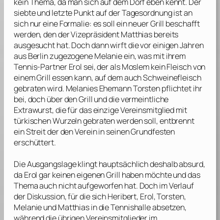
kein Thema, da man sich auf dem Dorf eben kennt. Der
siebte und letzte Punkt auf der Tagesordnung ist an
sich nur eine Formalie: es soll ein neuer Grill beschafft
werden, den der Vizepräsident Matthias bereits
ausgesucht hat. Doch dann wirft die vor einigen Jahren
aus Berlin zugezogene Melanie ein, was mit ihrem
Tennis-Partner Erol sei, der als Moslem kein Fleisch von
einem Grill essen kann, auf dem auch Schweinefleisch
gebraten wird. Melanies Ehemann Torsten pflichtet ihr
bei, doch über den Grill und die vermeintliche
Extrawurst, die für das einzige Vereinsmitglied mit
türkischen Wurzeln gebraten werden soll, entbrennt
ein Streit der den Verein in seinen Grundfesten
erschüttert.
Die Ausgangslage klingt hauptsächlich deshalb absurd,
da Erol gar keinen eigenen Grill haben möchte und das
Thema auch nicht aufgeworfen hat. Doch im Verlauf
der Diskussion, für die sich Heribert, Erol, Torsten,
Melanie und Matthias in die Tennishalle absetzen,
während die übrigen Vereinsmitglieder im