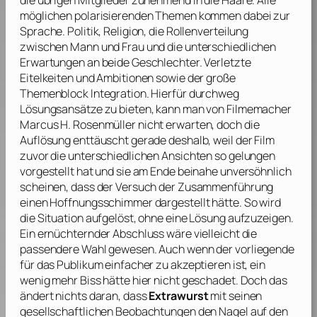
die übrigen Mitglieder zunehmend in die Haare. Alle
möglichen polarisierenden Themen kommen dabei zur
Sprache. Politik, Religion, die Rollenverteilung
zwischen Mann und Frau und die unterschiedlichen
Erwartungen an beide Geschlechter. Verletzte
Eitelkeiten und Ambitionen sowie der große
Themenblock Integration. Hierfür durchweg
Lösungsansätze zu bieten, kann man von Filmemacher
Marcus H. Rosenmüller
nicht erwarten, doch die
Auflösung enttäuscht gerade deshalb, weil der Film
zuvor die unterschiedlichen Ansichten so gelungen
vorgestellt hat und sie am Ende beinahe unversöhnlich
scheinen, dass der Versuch der Zusammenführung
einen Hoffnungsschimmer dargestellt hätte. So wird
die Situation aufgelöst, ohne eine Lösung aufzuzeigen.
Ein ernüchternder Abschluss wäre vielleicht die
passendere Wahl gewesen. Auch wenn der vorliegende
für das Publikum einfacher zu akzeptieren ist, ein
wenig mehr Biss hätte hier nicht geschadet. Doch das
ändert nichts daran, dass
Extrawurst
mit seinen
gesellschaftlichen Beobachtungen den Nagel auf den