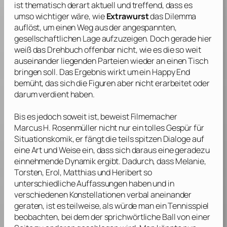
ist thematisch derart aktuell und treffend, dass es
umso wichtiger wäre, wie
Extrawurst
das Dilemma
auflöst, um einen Weg aus der angespannten,
gesellschaftlichen Lage aufzuzeigen. Doch gerade hier
weiß das Drehbuch offenbar nicht, wie es die so weit
auseinander liegenden Parteien wieder an einen Tisch
bringen soll. Das Ergebnis wirkt um ein Happy End
bemüht, das sich die Figuren aber nicht erarbeitet oder
darum verdient haben.
Bis es jedoch soweit ist, beweist Filmemacher
Marcus H. Rosenmüller
nicht nur ein tolles Gespür für
Situationskomik, er fängt die teils spitzen Dialoge auf
eine Art und Weise ein, dass sich daraus eine geradezu
einnehmende Dynamik ergibt. Dadurch, dass Melanie,
Torsten, Erol, Matthias und Heribert so
unterschiedliche Auffassungen haben und in
verschiedenen Konstellationen verbal aneinander
geraten, ist es teilweise, als würde man ein Tennisspiel
beobachten, bei dem der sprichwörtliche Ball von einer