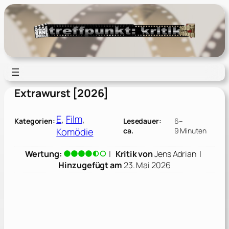
Zum
Inhalt
springen
Extrawurst [2026]
E
, 
Film
, 
Kategorien:
Lesedauer:
6–
Komödie
ca.
9 Minuten
Wertung:
|
Kritik von
Jens Adrian
|
Hinzugefügt am
23. Mai 2026