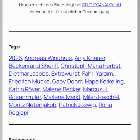
Urheberrecht des Bildes liegt bei
STUDIOCANAL GmbH
Verwendet mit freundlicher Genehmigung.
Tags:
2026
, 
Andreas Windhuis
, 
Anja Knauer
, 
Beckenrand Sheriff
, 
Christoph Maria Herbst
, 
Dietmar Jacobs
, 
Extrawurst
, 
Fahri Yardım
, 
Friedrich Mücke
, 
Gaby Dohm
, 
Hape Kerkeling
, 
Katrin Röver
, 
Malene Becker
, 
Marcus H.
Rosenmüller
, 
Marlene Markt
, 
Milan Peschel
, 
Moritz Netenjakob
, 
Patrick Joswig
, 
Rona
Regjepi
Springen zu: