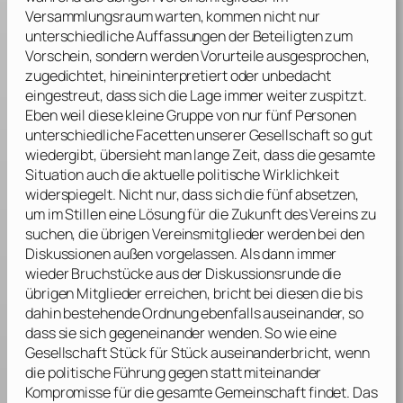
Versammlungsraum warten, kommen nicht nur
unterschiedliche Auffassungen der Beteiligten zum
Vorschein, sondern werden Vorurteile ausgesprochen,
zugedichtet, hineininterpretiert oder unbedacht
eingestreut, dass sich die Lage immer weiter zuspitzt.
Eben weil diese kleine Gruppe von nur fünf Personen
unterschiedliche Facetten unserer Gesellschaft so gut
wiedergibt, übersieht man lange Zeit, dass die gesamte
Situation auch die aktuelle politische Wirklichkeit
widerspiegelt. Nicht nur, dass sich die fünf absetzen,
um im Stillen eine Lösung für die Zukunft des Vereins zu
suchen, die übrigen Vereinsmitglieder werden bei den
Diskussionen außen vorgelassen. Als dann immer
wieder Bruchstücke aus der Diskussionsrunde die
übrigen Mitglieder erreichen, bricht bei diesen die bis
dahin bestehende Ordnung ebenfalls auseinander, so
dass sie sich gegeneinander wenden. So wie eine
Gesellschaft Stück für Stück auseinanderbricht, wenn
die politische Führung gegen statt miteinander
Kompromisse für die gesamte Gemeinschaft findet. Das