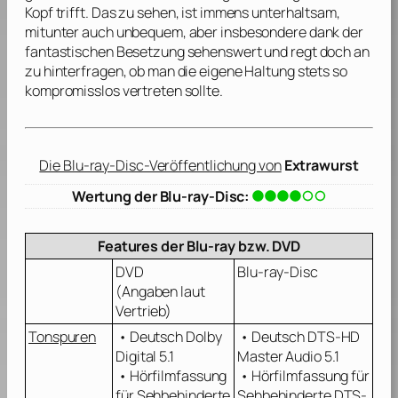
Kopf trifft. Das zu sehen, ist immens unterhaltsam,
mitunter auch unbequem, aber insbesondere dank der
fantastischen Besetzung sehenswert und regt doch an
zu hinterfragen, ob man die eigene Haltung stets so
kompromisslos vertreten sollte.
Die Blu-ray-Disc-Veröffentlichung von
Extrawurst
Wertung der Blu-ray-Disc:
Features der Blu-ray bzw. DVD
DVD
Blu-ray-Disc
(Angaben laut
Vertrieb)
Tonspuren
• Deutsch Dolby
• Deutsch DTS-HD
Digital 5.1
Master Audio 5.1
• Hörfilmfassung
• Hörfilmfassung für
für Sehbehinderte
Sehbehinderte DTS-