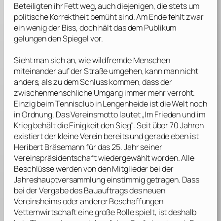
Beteiligten ihr Fett weg, auch diejenigen, die stets um
politische Korrektheit bemüht sind. Am Ende fehlt zwar
ein wenig der Biss, doch hält das dem Publikum
gelungen den Spiegel vor.
Sieht man sich an, wie wildfremde Menschen
miteinander auf der Straße umgehen, kann man nicht
anders, als zu dem Schluss kommen, dass der
zwischenmenschliche Umgang immer mehr verroht.
Einzig beim Tennisclub in Lengenheide ist die Welt noch
in Ordnung. Das Vereinsmotto lautet „Im Frieden und im
Krieg behält die Einigkeit den Sieg“. Seit über 70 Jahren
existiert der kleine Verein bereits und gerade eben ist
Heribert Bräsemann für das 25. Jahr seiner
Vereinspräsidentschaft wiedergewählt worden. Alle
Beschlüsse werden von den Mitglieder bei der
Jahreshauptversammlung einstimmig getragen. Dass
bei der Vergabe des Bauauftrags des neuen
Vereinsheims oder anderer Beschaffungen
Vetternwirtschaft eine große Rolle spielt, ist deshalb