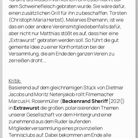
dem Schweinefleisch gebraten wurde. Sie wäre dafür,
einen zusätzlichen Grill für ihn zu beschaffen. Torsten
(
Christoph Maria Herbst
), Melanies Ehemann, ist wie
das ein oder andere Vereinsmitglied ebenfalls dafür,
aber nicht nur Matthias stößt es auf, dass hier eine
„Extrawurst“ gebraten werden soll. So führt die gut
gemeinte Idee zu einer Konfrontation bei der
Versammlung, die am Ende den ganzen Verein zu
zerreißen droht …
Kritik:
Basierend auf dem gleichnamigen Stück von
Dietmar
Jacobs
und
Moritz Netenjakob
rollt Filmemacher
Marcus H. Rosenmüller
(
Beckenrand Sheriff
[2021])
in
Extrawurst
die großen, polarisierenden Themen
unserer Gesellschaft vor dem Hintergrund einer
zunehmend aus dem Ruder laufenden
Mitgliederversammlung eines provinziellen
Tennisclubs auf. Dabei bekommen am Ende alle