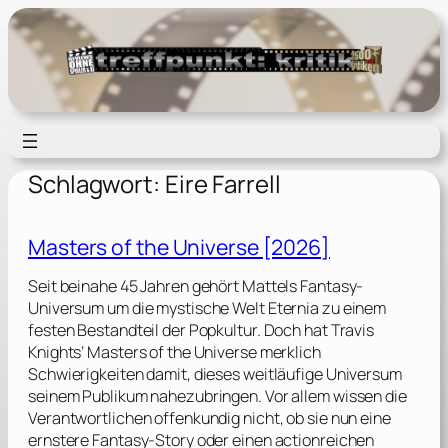
Zum
Inhalt
springen
Schlagwort:
Eire Farrell
Masters of the Universe [2026]
Seit beinahe 45 Jahren gehört Mattels Fantasy-
Universum um die mystische Welt Eternia zu einem
festen Bestandteil der Popkultur. Doch hat Travis
Knights’ Masters of the Universe merklich
Schwierigkeiten damit, dieses weitläufige Universum
seinem Publikum nahezubringen. Vor allem wissen die
Verantwortlichen offenkundig nicht, ob sie nun eine
ernstere Fantasy-Story oder einen actionreichen