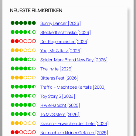
s
e
NEUESTE FILMKRITIKEN
[
2
Sunny Dancer [2026]
0
Steckerlfischfiasko [2026]
2
6
Der Regenmeister [2026]
]
You, Me & Italy [2026]
Spider-Man: Brand New Day [2026]
The Invite [2026]
Bitteres Fest [2026]
Traffic – Macht des Kartells [2000]
Toy Story 5 [2026]
H wie Habicht [2025]
To My Sisters [2026]
Kraken – Erwachen der Tiefe [2026]
Nur noch ein kleiner Gefallen [2025]