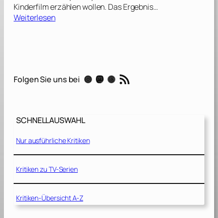
Kinderfilm erzählen wollen. Das Ergebnis…
:
Weiterlesen
M
a
s
t
e
RSS-Feed
Instagram
Mastodon
Threads
Folgen Sie uns bei
r
s
o
f
SCHNELLAUSWAHL
t
h
Nur ausführliche Kritiken
e
U
n
Kritiken zu TV-Serien
i
v
Kritiken-Übersicht A-Z
e
r