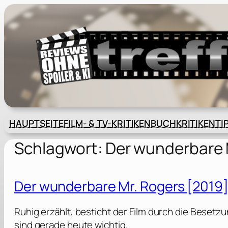
Zum
Inhalt
springen
HAUPTSEITE
FILM- & TV-KRITIKEN
BUCHKRITIKEN
TI
Schlagwort:
Der wunderbare 
Der wunderbare Mr. Rogers [2019
Ruhig erzählt, besticht der Film durch die Beset
sind gerade heute wichtig.