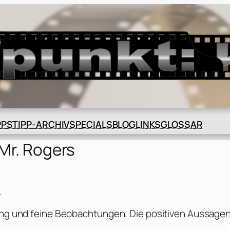
BLOG
GLOSSAR
PPS
TIPP-ARCHIV
SPECIALS
LINKS
Mr. Rogers
]
zung und feine Beobachtungen. Die positiven Aussage