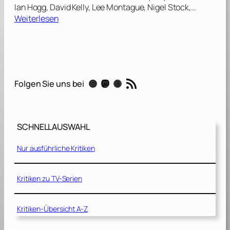
Ian Hogg, David Kelly, Lee Montague, Nigel Stock,…
:
Weiterlesen
D
e
r
R
o
RSS-Feed
Instagram
Mastodon
Threads
Folgen Sie uns bei
t
e
M
o
SCHNELLAUSWAHL
n
a
Nur ausführliche Kritiken
r
c
h
Kritiken zu TV-Serien
[
1
Kritiken-Übersicht A-Z
9
8