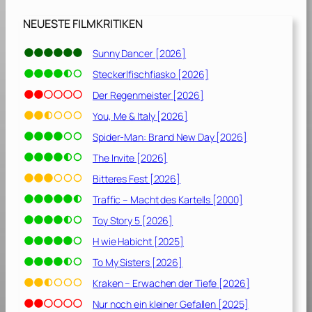
3
]
NEUESTE FILMKRITIKEN
Sunny Dancer [2026]
Steckerlfischfiasko [2026]
Der Regenmeister [2026]
You, Me & Italy [2026]
Spider-Man: Brand New Day [2026]
The Invite [2026]
Bitteres Fest [2026]
Traffic – Macht des Kartells [2000]
Toy Story 5 [2026]
H wie Habicht [2025]
To My Sisters [2026]
Kraken – Erwachen der Tiefe [2026]
Nur noch ein kleiner Gefallen [2025]