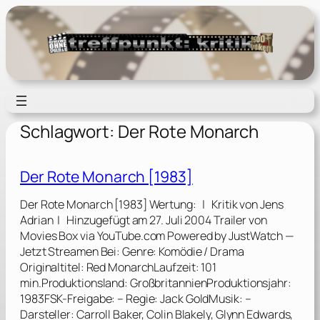
Zum
Inhalt
springen
Schlagwort:
Der Rote Monarch
Der Rote Monarch [1983]
Der Rote Monarch [1983] Wertung: | Kritik von Jens
Adrian | Hinzugefügt am 27. Juli 2004 Trailer von
Movies Box via YouTube.com Powered by JustWatch —
Jetzt Streamen Bei: Genre: Komödie / Drama
Originaltitel: Red MonarchLaufzeit: 101
min.Produktionsland: GroßbritannienProduktionsjahr:
1983FSK-Freigabe: – Regie: Jack GoldMusik: –
Darsteller: Carroll Baker, Colin Blakely, Glynn Edwards,