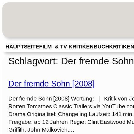
Zum
Inhalt
springen
HAUPTSEITE
FILM- & TV-KRITIKEN
BUCHKRITIKE
Schlagwort:
Der fremde Soh
Der fremde Sohn [2008]
Der fremde Sohn [2008] Wertung: | Kritik von Je
Rotten Tomatoes Classic Trailers via YouTube.c
Drama Originaltitel: Changeling Laufzeit: 141 mi
Freigabe: ab 12 Jahren Regie: Clint Eastwood Musi
Griffith, John Malkovich,…