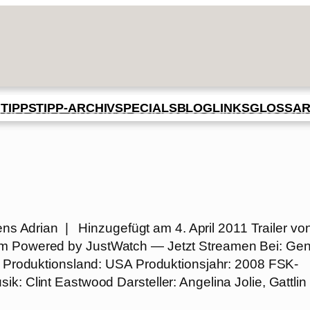
BLOG
GLOSSA
N
TIPPS
TIPP-ARCHIV
SPECIALS
LINKS
n
ns Adrian | Hinzugefügt am 4. April 2011 Trailer vo
om Powered by JustWatch — Jetzt Streamen Bei: Gen
n. Produktionsland: USA Produktionsjahr: 2008 FSK-
k: Clint Eastwood Darsteller: Angelina Jolie, Gattlin