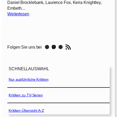
Daniel Brocklebank, Laurence Fox, Keira Knightley,
Embeth…
:
Weiterlesen
T
h
e
H
o
RSS-Feed
Instagram
Mastodon
Threads
Folgen Sie uns bei
l
e
[
2
SCHNELLAUSWAHL
0
0
Nur ausführliche Kritiken
1
]
Kritiken zu TV-Serien
Kritiken-Übersicht A-Z