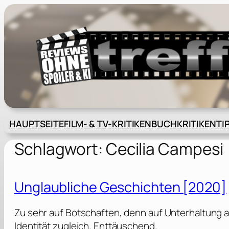
Zum
Inhalt
springen
HAUPTSEITE
FILM- & TV-KRITIKEN
BUCHKRITIKEN
TI
Schlagwort:
Cecilia Campesi
Unglaubliche Geschichten [2020]
Zu sehr auf Botschaften, denn auf Unterhaltung a
Identität zugleich. Enttäuschend.