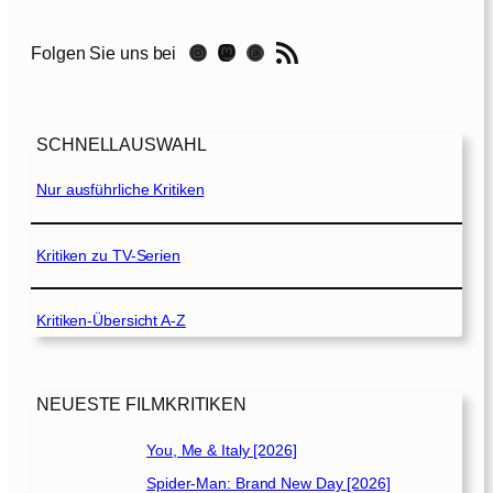
F
a
RSS-Feed
Instagram
Mastodon
Threads
Folgen Sie uns bei
l
l
C
o
SCHNELLAUSWAHL
l
l
Nur ausführliche Kritiken
i
n
i
Kritiken zu TV-Serien
[
2
Kritiken-Übersicht A-Z
0
1
9
]
NEUESTE FILMKRITIKEN
You, Me & Italy [2026]
Spider-Man: Brand New Day [2026]