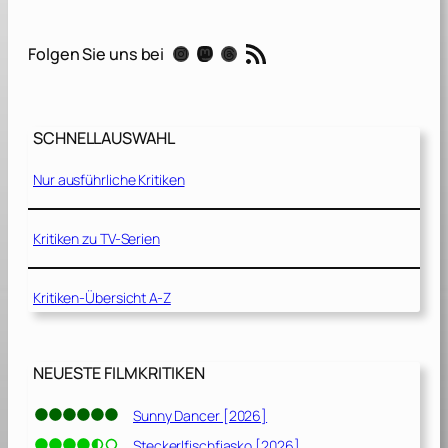
i
e
RSS-Feed
Instagram
Mastodon
Threads
Folgen Sie uns bei
C
u
r
i
SCHNELLAUSWAHL
e
Nur ausführliche Kritiken
–
E
l
Kritiken zu TV-Serien
e
m
Kritiken-Übersicht A-Z
e
n
t
e
NEUESTE FILMKRITIKEN
d
e
Sunny Dancer [2026]
s
Steckerlfischfiasko [2026]