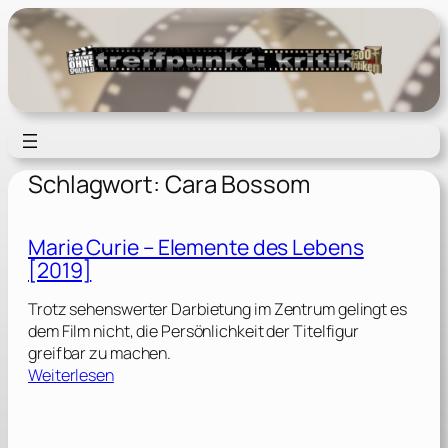
Zum
Inhalt
springen
Schlagwort:
Cara Bossom
Marie Curie – Elemente des Lebens
[2019]
Trotz sehenswerter Darbietung im Zentrum gelingt es
dem Film nicht, die Persönlichkeit der Titelfigur
greifbar zu machen.
:
Weiterlesen
M
a
r