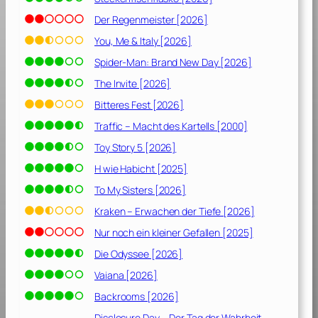
L
e
Der Regenmeister [2026]
b
You, Me & Italy [2026]
e
Spider-Man: Brand New Day [2026]
n
s
The Invite [2026]
[
Bitteres Fest [2026]
2
Traffic – Macht des Kartells [2000]
0
1
Toy Story 5 [2026]
9
H wie Habicht [2025]
]
To My Sisters [2026]
Kraken – Erwachen der Tiefe [2026]
Nur noch ein kleiner Gefallen [2025]
Die Odyssee [2026]
Vaiana [2026]
Backrooms [2026]
Disclosure Day – Der Tag der Wahrheit