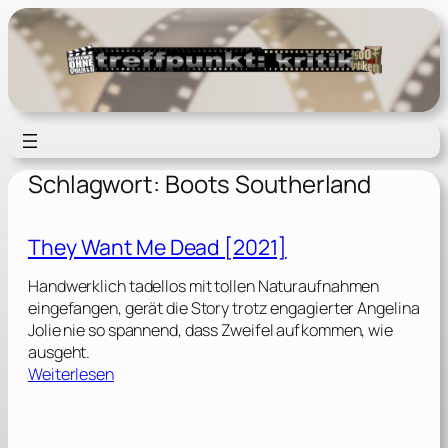
Zum
Inhalt
springen
Schlagwort:
Boots Southerland
They Want Me Dead [2021]
Handwerklich tadellos mit tollen Naturaufnahmen
eingefangen, gerät die Story trotz engagierter Angelina
Jolie nie so spannend, dass Zweifel aufkommen, wie
ausgeht.
:
Weiterlesen
T
h
e