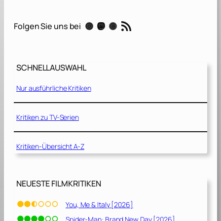
y
W
RSS-Feed
Instagram
Mastodon
Threads
Folgen Sie uns bei
a
n
t
M
SCHNELLAUSWAHL
e
D
Nur ausführliche Kritiken
e
a
d
Kritiken zu TV-Serien
[
2
Kritiken-Übersicht A-Z
0
2
1
]
NEUESTE FILMKRITIKEN
You, Me & Italy [2026]
Spider-Man: Brand New Day [2026]