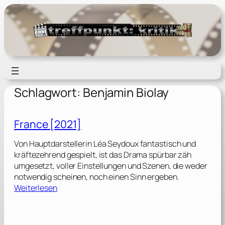
Zum
Inhalt
springen
Schlagwort:
Benjamin Biolay
France [2021]
Von Hauptdarstellerin Léa Seydoux fantastisch und
kräftezehrend gespielt, ist das Drama spürbar zäh
umgesetzt, voller Einstellungen und Szenen, die weder
notwendig scheinen, noch einen Sinn ergeben.
:
Weiterlesen
F
r
a