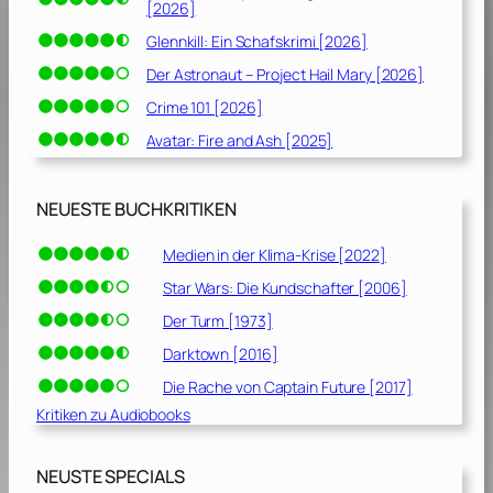
[2026]
1
Glennkill: Ein Schafskrimi [2026]
9
]
Der Astronaut – Project Hail Mary [2026]
Crime 101 [2026]
Avatar: Fire and Ash [2025]
NEUESTE BUCHKRITIKEN
Medien in der Klima-Krise [2022]
Star Wars: Die Kundschafter [2006]
Der Turm [1973]
Darktown [2016]
Die Rache von Captain Future [2017]
Kritiken zu Audiobooks
NEUSTE SPECIALS