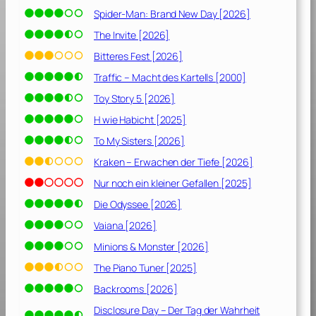
e
Spider-Man: Brand New Day [2026]
r
r
The Invite [2026]
ü
Bitteres Fest [2026]
c
Traffic – Macht des Kartells [2000]
k
t
Toy Story 5 [2026]
e
H wie Habicht [2025]
s
To My Sisters [2026]
A
b
Kraken – Erwachen der Tiefe [2026]
e
Nur noch ein kleiner Gefallen [2025]
n
Die Odyssee [2026]
t
e
Vaiana [2026]
u
Minions & Monster [2026]
e
r
The Piano Tuner [2025]
[
Backrooms [2026]
2
Disclosure Day – Der Tag der Wahrheit
0