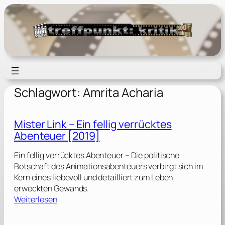
Zum
Inhalt
springen
Schlagwort:
Amrita Acharia
Mister Link – Ein fellig verrücktes
Abenteuer [2019]
Ein fellig verrücktes Abenteuer – Die politische
Botschaft des Animationsabenteuers verbirgt sich im
Kern eines liebevoll und detailliert zum Leben
erweckten Gewands.
:
Weiterlesen
M
i