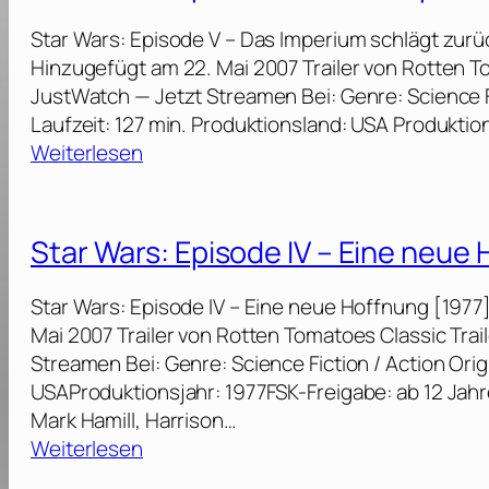
d
L
Star Wars: Episode V – Das Imperium schlägt zurü
e
e
Hinzugefügt am 22. Mai 2007 Trailer von Rotten T
V
i
JustWatch — Jetzt Streamen Bei: Genre: Science Fic
I
c
Laufzeit: 127 min. Produktionsland: USA Produktio
–
h
:
Weiterlesen
D
e
S
i
z
t
e
u
a
R
Star Wars: Episode IV – Eine neue
m
r
ü
D
W
c
Star Wars: Episode IV – Eine neue Hoffnung [1977
e
a
k
Mai 2007 Trailer von Rotten Tomatoes Classic Tra
s
r
k
Streamen Bei: Genre: Science Fiction / Action Orig
s
s
e
USAProduktionsjahr: 1977FSK-Freigabe: ab 12 Jahr
e
:
h
Mark Hamill, Harrison…
r
E
r
:
Weiterlesen
t
p
d
S
[