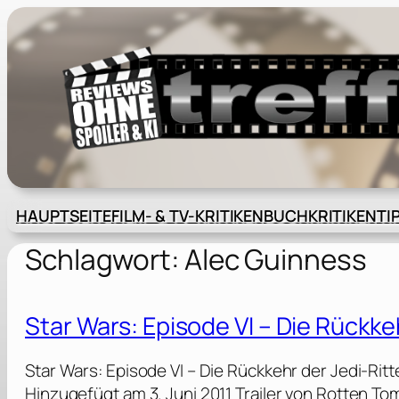
Zum
Inhalt
springen
HAUPTSEITE
FILM- & TV-KRITIKEN
BUCHKRITIKEN
TI
Schlagwort:
Alec Guinness
Star Wars: Episode VI – Die Rückke
Star Wars: Episode VI – Die Rückkehr der Jedi-Rit
Hinzugefügt am 3. Juni 2011 Trailer von Rotten T