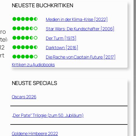
NEUESTE BUCHKRITIKEN
Medien in der Klima-Krise [2022]
Star Wars: Die Kundschafter [2006]
tro
Der Turm [1973]
tel:
12
Darktown [2016]
rt
Die Rache von Captain Future [2017]
Kritiken zu Audiobooks
NEUSTE SPECIALS
Oscars 2026
„Der Pate“ Trilogie (zum 50. Jubiläum)
Goldene Himbeere 2022