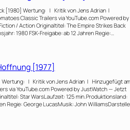
ck [1980] Wertung: | Kritik von Jens Adrian |
omatoes Classic Trailers via YouTube.com Powered by
tion / Action Originaltitel: The Empire Strikes Back
nsjahr: 1980 FSK-Freigabe: ab 12 Jahren Regie:…
 Hoffnung [1977]
] Wertung: | Kritik von Jens Adrian | Hinzugefügt am
ilers via YouTube.com Powered by JustWatch — Jetzt
inaltitel: Star WarsLaufzeit: 125 min.Produktionsland:
en Regie: George LucasMusik: John WilliamsDarstelle