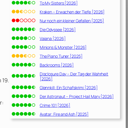
To My Sisters [2026]
Kraken – Erwachen der Tiefe [2026]
Nur noch ein kleiner Gefallen [2025]
Die Odyssee [2026]
Vaiana [2026]
Minions & Monster [2026]
The Piano Tuner [2025]
Backrooms [2026]
Disclosure Day – Der Tag der Wahrheit
[2026]
 19.
Glennkill: Ein Schafskrimi [2026]
Der Astronaut – Project Hail Mary [2026]
r:
Crime 101 [2026]
Avatar: Fire and Ash [2025]