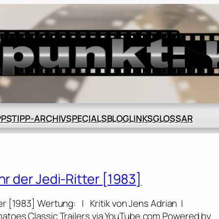
BLOG
GLOSSAR
PPS
TIPP-ARCHIV
SPECIALS
LINKS
hr der Jedi-Ritter [1983]
ter [1983] Wertung: | Kritik von Jens Adrian |
omatoes Classic Trailers via YouTube.com Powered by