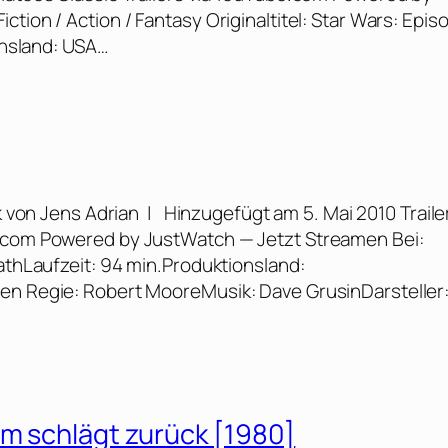
tion / Action / Fantasy Originaltitel: Star Wars: Epis
ionsland: USA…
 von Jens Adrian | Hinzugefügt am 5. Mai 2010 Traile
e.com Powered by JustWatch — Jetzt Streamen Bei:
eathLaufzeit: 94 min.Produktionsland:
ren Regie: Robert MooreMusik: Dave GrusinDarsteller
um schlägt zurück [1980]