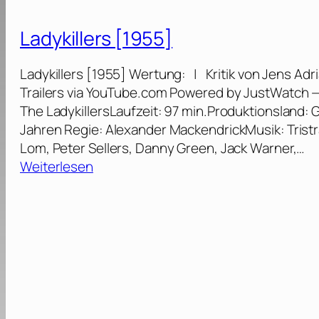
i
e
t
1
s
r
a
9
Ladykillers [1955]
o
J
r
7
d
e
W
6
Ladykillers [1955] Wertung: | Kritik von Jens Adr
e
d
a
]
Trailers via YouTube.com Powered by JustWatch — J
V
i
r
The LadykillersLaufzeit: 97 min.Produktionsland: 
–
-
s
Jahren Regie: Alexander MackendrickMusik: Tristra
D
R
:
Lom, Peter Sellers, Danny Green, Jack Warner,…
a
i
E
:
Weiterlesen
s
t
p
L
I
t
i
a
m
e
s
d
p
r
o
y
e
[
d
k
r
1
e
i
i
9
I
l
u
8
V
l
m