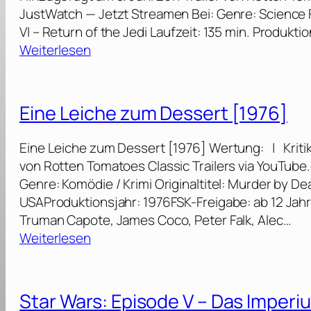
JustWatch — Jetzt Streamen Bei: Genre: Science Fic
VI – Return of the Jedi Laufzeit: 135 min. Produkt
:
Weiterlesen
S
t
a
Eine Leiche zum Dessert [1976]
r
W
Eine Leiche zum Dessert [1976] Wertung: | Kritik
a
von Rotten Tomatoes Classic Trailers via YouTub
r
Genre: Komödie / Krimi Originaltitel: Murder by D
s
USAProduktionsjahr: 1976FSK-Freigabe: ab 12 Jah
:
Truman Capote, James Coco, Peter Falk, Alec…
E
:
Weiterlesen
p
E
i
i
s
n
Star Wars: Episode V – Das Imperi
o
e