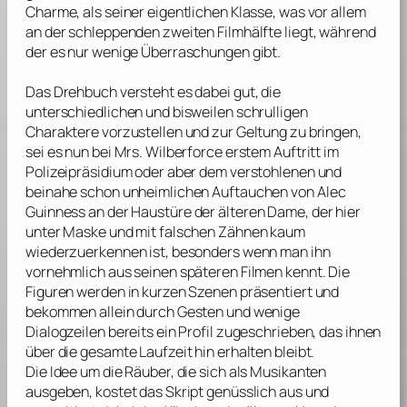
Charme, als seiner eigentlichen Klasse, was vor allem
an der schleppenden zweiten Filmhälfte liegt, während
der es nur wenige Überraschungen gibt.
Das Drehbuch versteht es dabei gut, die
unterschiedlichen und bisweilen schrulligen
Charaktere vorzustellen und zur Geltung zu bringen,
sei es nun bei Mrs. Wilberforce erstem Auftritt im
Polizeipräsidium oder aber dem verstohlenen und
beinahe schon unheimlichen Auftauchen von
Alec
Guinness
an der Haustüre der älteren Dame, der hier
unter Maske und mit falschen Zähnen kaum
wiederzuerkennen ist, besonders wenn man ihn
vornehmlich aus seinen späteren Filmen kennt. Die
Figuren werden in kurzen Szenen präsentiert und
bekommen allein durch Gesten und wenige
Dialogzeilen bereits ein Profil zugeschrieben, das ihnen
über die gesamte Laufzeit hin erhalten bleibt.
Die Idee um die Räuber, die sich als Musikanten
ausgeben, kostet das Skript genüsslich aus und