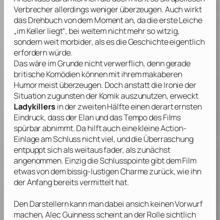
Verbrecher allerdings weniger überzeugen. Auch wirkt
das Drehbuch von dem Moment an, da die erste Leiche
„im Keller liegt“, bei weitem nicht mehr so witzig,
sondern weit morbider, als es die Geschichte eigentlich
erfordern würde.
Das wäre im Grunde nicht verwerflich, denn gerade
britische Komödien können mit ihrem makaberen
Humor meist überzeugen. Doch anstatt die Ironie der
Situation zugunsten der Komik auszunutzen, erweckt
Ladykillers
in der zweiten Hälfte einen derart ernsten
Eindruck, dass der Elan und das Tempo des Films
spürbar abnimmt. Da hilft auch eine kleine Action-
Einlage am Schluss nicht viel, und die Überraschung
entpuppt sich als weitaus fader, als zunächst
angenommen. Einzig die Schlusspointe gibt dem Film
etwas von dem bissig-lustigen Charme zurück, wie ihn
der Anfang bereits vermittelt hat.
Den Darstellern kann man dabei ansich keinen Vorwurf
machen,
Alec Guinness
scheint an der Rolle sichtlich