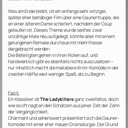
Was am Ende bleibt, ist ein anfangs sehr witziger,
später eher behäbiger Film über eine Gaunertruppe, die
an einer älteren Dame scheitert, nachdem der Coup
gelaufen ist. Dieses Thema wurde seither zwar
unzählige Male neu aufgelegt, könnte aber mit einem
gelungenen Remake durchaus mit mehr Klasse
dargebracht werden.
Die Beteiligten gehen in ihren Rollen auf, und
handwerklich gibt es ebenfalls nichts auszusetzen –
nur inhaltlich macht die makabere Krimi-Komödie in der
zweiten Hälfte weit weniger Spaß, als zu Beginn.
Fazit:
Ein Klassiker ist
The Ladykillers
ganz zweifellos, doch
wie so oft nagt an den Schätzen aus jener Zeit der Zahn
der Vergänglichkeit.
Charmant und sehenswert präsentiert sich die Gauner-
Komödie mit einer eher mauen Dramaturgie. Der Grund