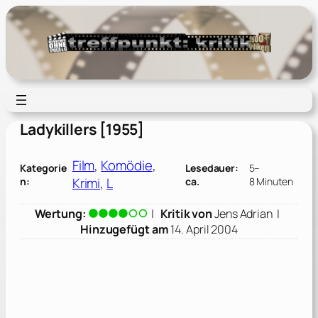
Zum
Inhalt
springen
Ladykillers [1955]
Film
, 
Komödie
, 
Kategorie
Lesedauer:
5–
Krimi
, 
L
n:
ca.
8 Minuten
Wertung:
|
Kritik von
Jens Adrian
|
Hinzugefügt am
14. April 2004