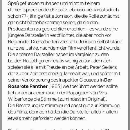
Spaß gefunden zu haben und mimt mit einem
dementsprechenden Einsatz, ebenso die damals doch
schon 77-jährige
Katie Johnson
, die die Rolle zunächst
gar nicht hätte bekommen sollen, da sie den
Produzenten zu gebrechlich erschien – es wurde eine
jüngere Darstellerin verpflichtet, die aber noch vor
Beginn der Dreharbeiten verstarb.
Johnson
selbst starb
nur zwei Jahre, nachdem der Film veröffentlicht wurde.
Die anderen Darsteller haben im Vergleich zu den
beiden Hauptfiguren relativ wenig zu tun, dennoch
spielen sie alle mit Freude an der Arbeit.
Peter Sellers
,
der zu der Zeit erst dreißig Jahre alt war, und später mit
seiner Verkörperung des Inspektor Clouseau in
Der
Rosarote Panther
[1963] weltberühmt werden sollte,
lieh unter anderem auch den Papageien von Mrs.
Wilberforce die Stimme (zumindest im Original).
Die Besetzung ist stimmig und passt gut zur Stimmung
des Films, dennoch hätten die Darsteller alles in allem
etwas mehr gefordert werden können.