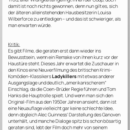
damit ist noch nichts gewonnen, denn nun gilt es, sich
der älteren alleinstehenden Hausbesitzerin Louisa
Wilberforce zu entledigen – und das ist schwieriger, als
man erwarten würde.
Kritik:
Es gibt Filme, die geraten erst dann wieder ins
Bewusstsein, wenn ein Remake von ihnen kurz vor der
Haustüre steht. Dieses Jahr erwartet die Zuschauer in
den Kinos eine Neuverfilmung des britischen Krimi-
Komödien-Klassikers
Ladykillers
mit etwas anderer
Ausgangslage und deutlich „amerikanischerem“
Einschlag, da die
Coen
-Brüder Regie führen und
Tom
Hanks
die Hauptrolle spielt. Und wenn man sich den
Original-Film aus den 1950er Jahren ansieht, dann ist
eine Neuauflage vielleicht gar keine schlechte Idee,
denn obgleich
Alec Guinness’
Darstellung des Ganoven
unterhält, und manche Dialoge spitz bis schon bösartig
geraten sind, lebt der Film doch mehr von seinem