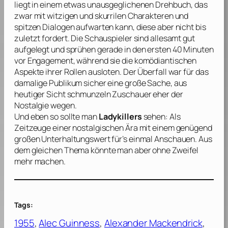
liegt in einem etwas unausgeglichenen Drehbuch, das
zwar mit witzigen und skurrilen Charakteren und
spitzen Dialogen aufwarten kann, diese aber nicht bis
zuletzt fordert. Die Schauspieler sind allesamt gut
aufgelegt und sprühen gerade in den ersten 40 Minuten
vor Engagement, während sie die komödiantischen
Aspekte ihrer Rollen ausloten. Der Überfall war für das
damalige Publikum sicher eine große Sache, aus
heutiger Sicht schmunzeln Zuschauer eher der
Nostalgie wegen.
Und eben so sollte man
Ladykillers
sehen: Als
Zeitzeuge einer nostalgischen Ära mit einem genügend
großen Unterhaltungswert für’s einmal Anschauen. Aus
dem gleichen Thema könnte man aber ohne Zweifel
mehr machen.
Tags:
1955
, 
Alec Guinness
, 
Alexander Mackendrick
, 