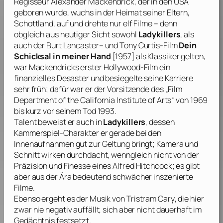
Regisseur
Alexander Mackendrick
, der in den USA
geboren wurde, wuchs in der Heimat seiner Eltern,
Schottland, auf und drehte nur elf Filme – denn
obgleich aus heutiger Sicht sowohl
Ladykillers
, als
auch der
Burt Lancaster
– und
Tony Curtis
-Film
Dein
Schicksal in meiner Hand
[1957] als Klassiker gelten,
war
Mackendricks
erster Hollywood-Film ein
finanzielles Desaster und besiegelte seine Karriere
sehr früh; dafür war er der Vorsitzende des „Film
Department of the California Institute of Arts“ von 1969
bis kurz vor seinem Tod 1993.
Talent beweist er auch in
Ladykillers
, dessen
Kammerspiel-Charakter er gerade bei den
Innenaufnahmen gut zur Geltung bringt; Kamera und
Schnitt wirken durchdacht, wenngleich nicht von der
Präzision und Finesse eines
Alfred Hitchcock
; es gibt
aber aus der Ära bedeutend schwächer inszenierte
Filme.
Ebenso ergeht es der Musik von
Tristram Cary
, die hier
zwar nie negativ auffällt, sich aber nicht dauerhaft im
Gedächtnis festsetzt.