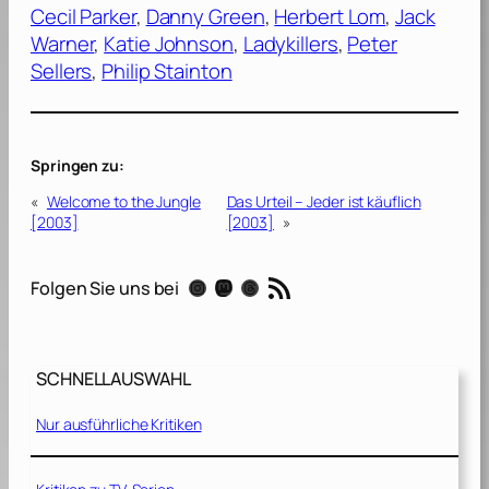
Cecil Parker
, 
Danny Green
, 
Herbert Lom
, 
Jack
Warner
, 
Katie Johnson
, 
Ladykillers
, 
Peter
Sellers
, 
Philip Stainton
Springen zu:
«
Welcome to the Jungle
Das Urteil – Jeder ist käuflich
[2003]
[2003]
»
RSS-Feed
Instagram
Mastodon
Threads
Folgen Sie uns bei
SCHNELLAUSWAHL
Nur ausführliche Kritiken