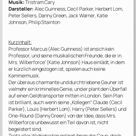
Musik:
Tristram Cary
Darsteller:
Alec Guinness, Cecil Parker, Herbert Lom,
Peter Sellers, Danny Green, Jack Warner, Katie
Johnson, Philip Stainton
Kurzinhalt:
Professor Marcus (
Alec Guinness
) ist ansich kein
Professor, und seine musikalischen Freunde, die er in
Mrs. Wilberforce’ (
Katie Johnson
) Haus einlädt, in dem
er kürzlich eingezogen ist, spielen auch keine
Kammermusik.
Der überaus charmante und durchtriebene Gauner ist
vielmehr ein kriminelles Genie, und er plant den Überfall
auf einen Geldtransporter mitten in London. Sein Plan
ist brilliant, auch wenn seine „Kollegen“ Claude (
Cecil
Parker
), Louis (
Herbert Lom
), Harry (
Peter Sellers
) und
One-Round (
Danny Green
) von der Idee, dass Mrs.
Wilberforce unbewusst ein Teil davon ist, nicht
begeistert sind.
Trotz aller Widrigkeiten gelingt ihnen der Coup, doch