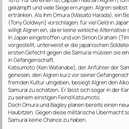
1876: Für die einen ist Captain Nathan Algren (
Tom
gekämpft und viele Siege errungen. Algren selbst
ertränken. Als ihm Omura (
Masato Harada
), ein 
(
Tony Goldwyn
) vorschlagen, für viel Geld in Ja
willigt Algren ein, da er keine wirkliche Alternative 
In Japan eingetroffen und von Simon Graham (
Tim
vorgestellt, unterweist er die japanischen Soldat
ersten Gefecht gegen die Samurai müssen sie ein
in Gefangenschaft.
Katsumoto (
Ken Watanabe
), der Anführer der S
genesen, den Algren kurz vor seiner Gefangensc
fremden Kultur umgeben, besiegt Algren den Alko
Samurai zu schätzen. Er lässt sich sogar in der 
zu seinem einstigen Feind Katsumoto.
Doch Omura und Bagley planen bereits einen neu
Haubitzen. Gegen diese militärische Übermacht s
Samurai keine Chance zu haben.