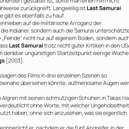
ientiert gestaltet ist, sollte man einen Film nicht
zählweise zurückgreift. Langweilig ist
Last Samurai
 gibt es ebenfalls zu hauf.
enhieben auf die militärische Arroganz der
r die Indianer, sondern auch die Samurai unterschätzt
re „Feinde“ nicht nur auf eigenem Boden, sondern auch
dass
Last Samurai
trotz recht guter Kritiken in den US
 vom denkbar ungünstigen Startzeitpunkt wenige Woch
gs
[2003].
sagen des Films in drei einzelnen Szenen so
e beinahe übersehen könnte; aufmerksame Augen we
 Algren mit seinen schmutzigen Schuhen in Takas H
s verdeutlicht ohne Worte, mit welcher Ungehobeltheit
tzt haben, ohne sich anzusehen, was sie eigentlich
verinnerlicht er, nachdem er die fünf Angreifer in der