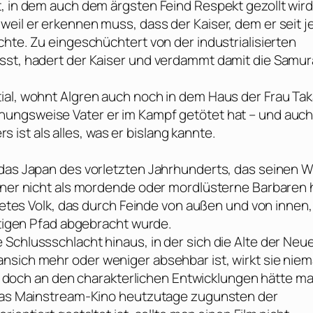
, in dem auch dem ärgsten Feind Respekt gezollt wird
eil er erkennen muss, dass der Kaiser, dem er seit j
chte. Zu eingeschüchtert von der industrialisierten
sst, hadert der Kaiser und verdammt damit die Samur
ial, wohnt Algren auch noch in dem Haus der Frau Ta
hungsweise Vater er im Kampf getötet hat – und auc
rs ist als alles, was er bislang kannte.
f das Japan des vorletzten Jahrhunderts, das seinen 
paner nicht als mordende oder mordlüsterne Barbaren h
htetes Volk, das durch Feinde von außen und von innen,
chtigen Pfad abgebracht wurde.
Schlussschlacht hinaus, in der sich die Alte der Neu
nsich mehr oder weniger absehbar ist, wirkt sie niem
en, doch an den charakterlichen Entwicklungen hätte m
l das Mainstream-Kino heutzutage zugunsten der