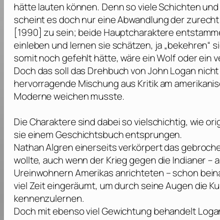
hätte lauten können. Denn so viele Schichten und 
scheint es doch nur eine Abwandlung der zurech
[1990] zu sein; beide Hauptcharaktere entstamme
einleben und lernen sie schätzen, ja „bekehren“ 
somit noch gefehlt hätte, wäre ein Wolf oder ein v
Doch das soll das Drehbuch von
John Logan
nicht
hervorragende Mischung aus Kritik am amerikanisc
Moderne weichen musste.
Die Charaktere sind dabei so vielschichtig, wie or
sie einem Geschichtsbuch entsprungen.
Nathan Algren einerseits verkörpert das gebroch
wollte, auch wenn der Krieg gegen die Indianer – 
Ureinwohnern Amerikas anrichteten – schon bein
viel Zeit eingeräumt, um durch seine Augen die K
kennenzulernen.
Doch mit ebenso viel Gewichtung behandelt
Loga