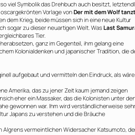
so viel Symbolik das Drehbuch auch besitzt, letztendl
t oscargekrönten Vorlage von
Der mit dem Wolf tanz
n dem Krieg, beide müssen sich in eine neue Kultur
sich sogar zu dieser neuartigen Welt. Was
Last Samur
ergleichbares Tier.
 herabsetzen, ganz im Gegenteil, ihm gelang eine
hem Kolonialdenken und japanischer Tradition, die d
iginell aufgebaut und vermitteln den Eindruck, als wär
ene Amerika, das zu jener Zeit kaum jemand zeigen
ansich eher ein Massaker, das die Kolonisten unter de
ahe gewonnen war. Ihm wird verständlicherweise seh
ultur Japans zu verstehen und die Bräuche
n
Algrens vermeintlichen Widersacher Katsumoto, de