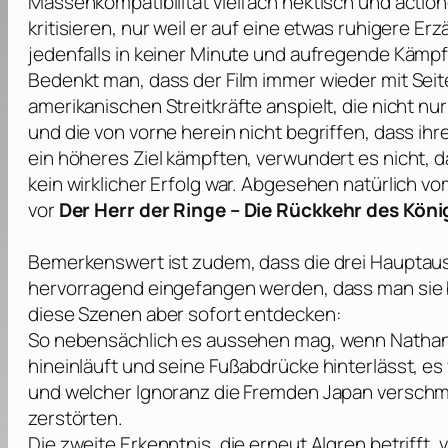
Massenkompatibilität vielfach hektisch und actionor
kritisieren, nur weil er auf eine etwas ruhigere Er
jedenfalls in keiner Minute und aufregende Kämpfe
Bedenkt man, dass der Film immer wieder mit Seit
amerikanischen Streitkräfte anspielt, die nicht nu
und die von vorne herein nicht begriffen, dass ih
ein höheres Ziel kämpften, verwundert es nicht, 
kein wirklicher Erfolg war. Abgesehen natürlich
vor
Der Herr der Ringe – Die Rückkehr des Köni
Bemerkenswert ist zudem, dass die drei Hauptaus
hervorragend eingefangen werden, dass man si
diese Szenen aber sofort entdecken:
So nebensächlich es aussehen mag, wenn Nathan
hineinläuft und seine Fußabdrücke hinterlässt, e
und welcher Ignoranz die Fremden Japan verschmu
zerstörten.
Die zweite Erkenntnis, die erneut Algren betrifft, 