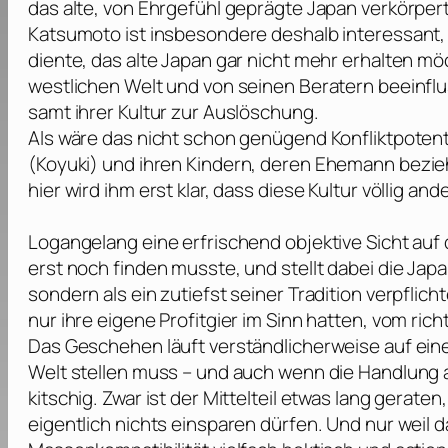
das alte, von Ehrgefühl geprägte Japan verkörpert
Katsumoto ist insbesondere deshalb interessant, w
diente, das alte Japan gar nicht mehr erhalten mö
westlichen Welt und von seinen Beratern beeinflu
samt ihrer Kultur zur Auslöschung.
Als wäre das nicht schon genügend Konfliktpotent
(
Koyuki
) und ihren Kindern, deren Ehemann bezie
hier wird ihm erst klar, dass diese Kultur völlig ande
Logan
gelang eine erfrischend objektive Sicht au
erst noch finden musste, und stellt dabei die Ja
sondern als ein zutiefst seiner Tradition verpflic
nur ihre eigene Profitgier im Sinn hatten, vom ri
Das Geschehen läuft verständlicherweise auf eine 
Welt stellen muss – und auch wenn die Handlung a
kitschig. Zwar ist der Mittelteil etwas lang gerat
eigentlich nichts einsparen dürfen. Und nur wei