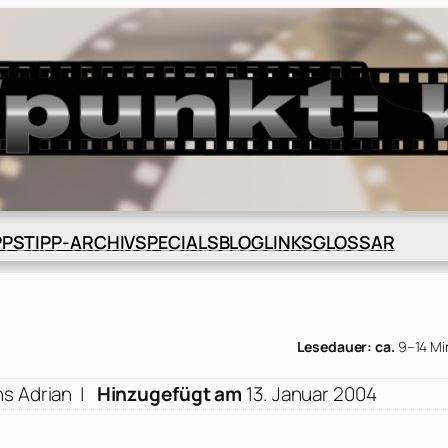
BLOG
GLOSSAR
PPS
TIPP-ARCHIV
SPECIALS
LINKS
Lesedauer: ca.
9–14 Mi
ns Adrian
|
Hinzugefügt am
13. Januar 2004