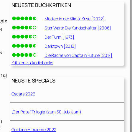
NEUESTE BUCHKRITIKEN
Medien in der Klima-Krise [2022]
als
Star Wars: Die Kundschafter [2006]
e
h
Der Turm [1973]
Darktown [2016]
ai
Die Rache von Captain Future [2017]
Kritiken zu Audiobooks
ung
NEUSTE SPECIALS
Oscars 2026
„Der Pate“ Trilogie (zum 50. Jubiläum)
n
“
Goldene Himbeere 2022