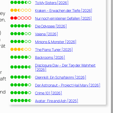
To My Sisters [2026]
u
Kraken – Erwachen der Tiefe [2026]
ley
Nur noch ein kleiner Gefallen [2025]
en,
Die Odyssee [2026]
)
Vaiana [2026]
m
Minions & Monster [2026]
rät
The Piano Tuner [2025]
Backrooms [2026]
Disclosure Day – Der Tag der Wahrheit
[2026]
r
Glennkill: Ein Schafskrimi [2026]
aft
Der Astronaut – Project Hail Mary [2026]
und
Crime 101 [2026]
Avatar: Fire and Ash [2025]