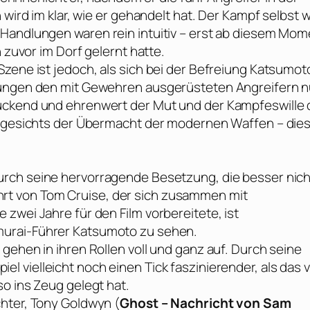
 wird im klar, wie er gehandelt hat. Der Kampf selbst 
 Handlungen waren rein intuitiv – erst ab diesem Mom
 zuvor im Dorf gelernt hatte.
Szene ist jedoch, als sich bei der Befreiung Katsumot
dungen den mit Gewehren ausgerüsteten Angreifern n
ruckend und ehrenwert der Mut und der Kampfeswille
 angesichts der Übermacht der modernen Waffen – die
urch seine hervorragende Besetzung, die besser nich
hrt von
Tom Cruise
, der sich zusammen mit
zwei Jahre für den Film vorbereitete, ist
murai-Führer Katsumoto zu sehen.
gehen in ihren Rollen voll und ganz auf. Durch seine
el vielleicht noch einen Tick faszinierender, als das 
o ins Zeug gelegt hat.
hter,
Tony Goldwyn
(
Ghost – Nachricht von Sam