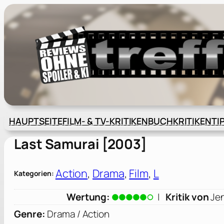
Zum
Inhalt
springen
HAUPTSEITE
FILM- & TV-KRITIKEN
BUCHKRITIKEN
TI
Last Samurai [2003]
Action
, 
Drama
, 
Film
, 
L
Kategorien:
Wertung:
|
Kritik von
Je
Genre:
Drama / Action