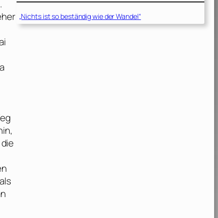
.
eher
„Nichts ist so beständig wie der Wandel“
ai
ka
h
Weg
in,
 die
en
als
an