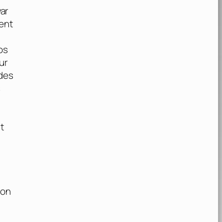
war
ent
os
ur
 des
s
t
von