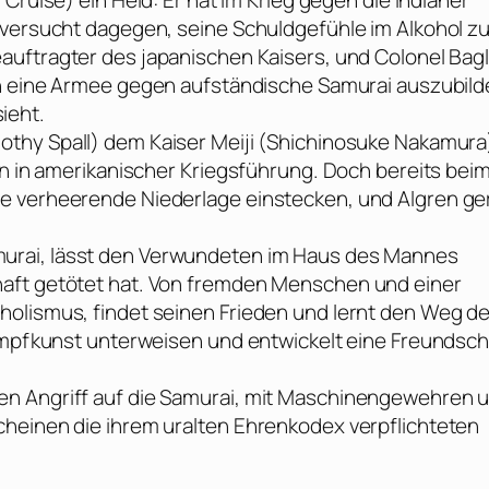
 Cruise
) ein Held: Er hat im Krieg gegen die Indianer
 versucht dagegen, seine Schuldgefühle im Alkohol z
Beauftragter des japanischen Kaisers, und Colonel Bag
pan eine Armee gegen aufständische Samurai auszubild
sieht.
othy Spall
) dem Kaiser Meiji (
Shichinosuke Nakamura
en in amerikanischer Kriegsführung. Doch bereits bei
e verheerende Niederlage einstecken, und Algren ge
amurai, lässt den Verwundeten im Haus des Mannes
haft getötet hat. Von fremden Menschen und einer
holismus, findet seinen Frieden und lernt den Weg de
Kampfkunst unterweisen und entwickelt eine Freundsch
en Angriff auf die Samurai, mit Maschinengewehren 
cheinen die ihrem uralten Ehrenkodex verpflichteten