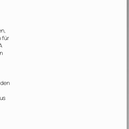
en,
 für
A
en
rden
aus