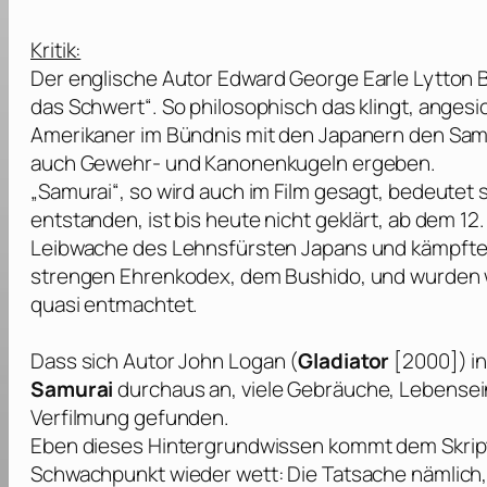
Kritik:
Der englische Autor
Edward George Earle Lytton 
das Schwert“. So philosophisch das klingt, angesi
Amerikaner im Bündnis mit den Japanern den Samu
auch Gewehr- und Kanonenkugeln ergeben.
„Samurai“, so wird auch im Film gesagt, bedeutet 
entstanden, ist bis heute nicht geklärt, ab dem 12
Leibwache des Lehnsfürsten Japans und kämpften 
strengen Ehrenkodex, dem Bushido, und wurden 
quasi entmachtet.
Dass sich Autor
John Logan
(
Gladiator
[2000]) in
Samurai
durchaus an, viele Gebräuche, Lebensein
Verfilmung gefunden.
Eben dieses Hintergrundwissen kommt dem Skript
Schwachpunkt wieder wett: Die Tatsache nämlich, 