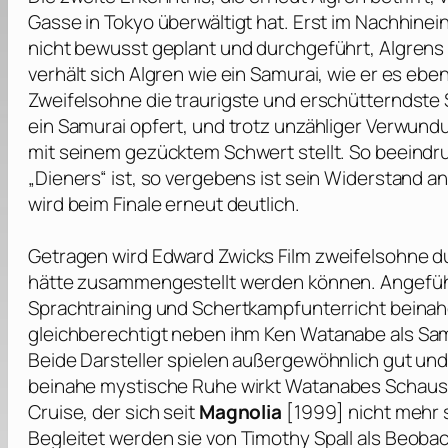
Gasse in Tokyo überwältigt hat. Erst im Nachhinein
nicht bewusst geplant und durchgeführt, Algrens
verhält sich Algren wie ein Samurai, wie er es eben
Zweifelsohne die traurigste und erschütterndste 
ein Samurai opfert, und trotz unzähliger Verwun
mit seinem gezücktem Schwert stellt. So beeind
„Dieners“ ist, so vergebens ist sein Widerstand
wird beim Finale erneut deutlich.
Getragen wird
Edward Zwicks
Film zweifelsohne d
hätte zusammengestellt werden können. Angefü
Sprachtraining und Schertkampfunterricht beinahe 
gleichberechtigt neben ihm
Ken Watanabe
als Sa
Beide Darsteller spielen außergewöhnlich gut und 
beinahe mystische Ruhe wirkt
Watanabes
Schauspi
Cruise
, der sich seit
Magnolia
[1999] nicht mehr s
Begleitet werden sie von
Timothy Spall
als Beobac